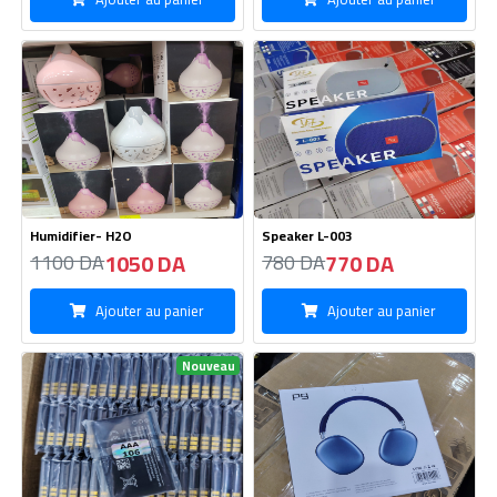
Humidifier- H2O
Speaker L-003
1050 DA
770 DA
1100 DA
780 DA
Ajouter au panier
Ajouter au panier
Nouveau