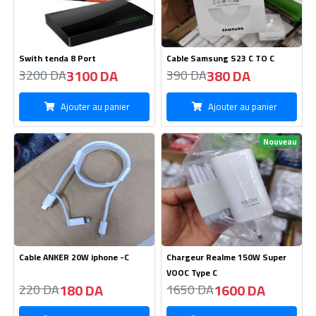
Swith tenda 8 Port
Cable Samsung S23 C TO C
3100 DA
380 DA
3200 DA
390 DA
Ajouter au panier
Ajouter au panier
Nouveau
Cable ANKER 20W iphone -C
Chargeur Realme 150W Super
VOOC Type C
180 DA
1600 DA
220 DA
1650 DA