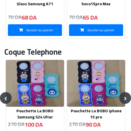
hoco15pro Max
Protecteur En Verre
Samsung A22 4G
65 DA
70 DA
70 DA
75 DA
Ajouter au panier
Ajouter au panier
Coque Telephone
‹
›
Pouchette La BOBO iphone
Pouchette La BOBO
15 pro
Samsung S22
90 DA
100 DA
270 DA
270 DA