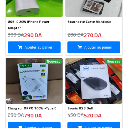
USB-C 20W iPhone Power
Bouchette Carte Mantique
Adapter
290 DA
270 DA
300 DA
280 DA
Ajouter au panier
Ajouter au panier
Nouveau
Nouveau
Chargeur OPPO 100W -Type C
Souris USB Dell
790 DA
520 DA
850 DA
450 DA
Ajouter au panier
Ajouter au panier