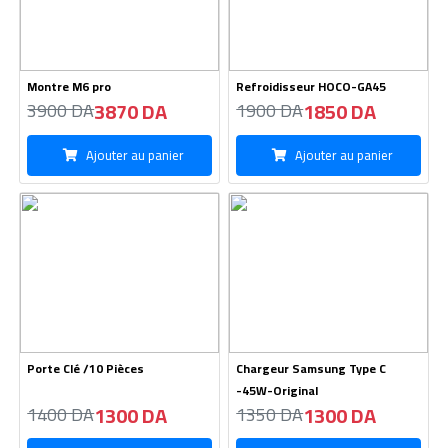
Montre M6 pro
Refroidisseur HOCO-GA45
3870 DA
1850 DA
3900 DA
1900 DA
Ajouter au panier
Ajouter au panier
Porte Clé /10 Pièces
Chargeur Samsung Type C
-45W-Original
1300 DA
1300 DA
1400 DA
1350 DA