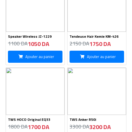
Speaker Wireless JZ-1229
Tendeuse Hair Kemie KM-426
1050 DA
1750 DA
1100 DA
2150 DA
Ajouter au panier
Ajouter au panier
TWS HOCO Original EQ33
TWS Anker R50i
1700 DA
3200 DA
1800 DA
3300 DA