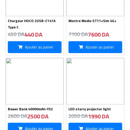
Chargeur HOCO 2USB-C141A
Montre Modio ST11+Sim 4G+
Type C
440 DA
7600 DA
450 DA
7100 DA
Ajouter au panier
Ajouter au panier
Bower Bank 40000mAh-Y52
LED starry projector light
2500 DA
1990 DA
2600 DA
2050 DA
Ajouter au panier
Ajouter au panier