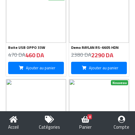
Boite USB OPPO 33W
Demo RAYLAN RS-6605 HDN
460 DA
2290 DA
470 DA
2380 DA
Ajouter au panier
Ajouter au panier
Nouveau
0
Acceil
Catégories
Panier
Compte
Cable Meras 3in1-MC-117
Kitman HOCO M97-Type C