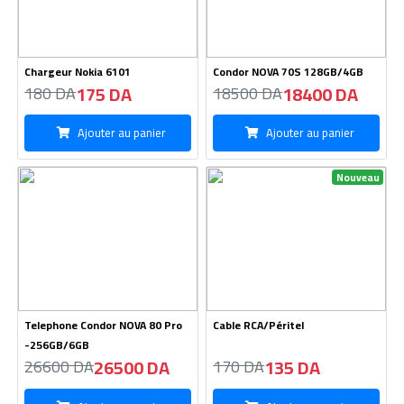
Chargeur Nokia 6101
Condor NOVA 70S 128GB/4GB
175 DA
18400 DA
180 DA
18500 DA
Ajouter au panier
Ajouter au panier
Nouveau
Telephone Condor NOVA 80 Pro
Cable RCA/Péritel
-256GB/6GB
26500 DA
135 DA
26600 DA
170 DA