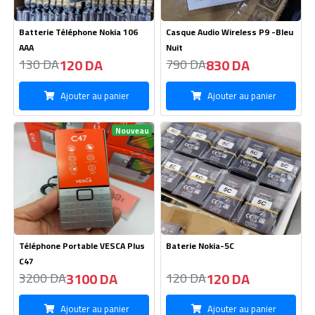
Batterie Téléphone Nokia 106
Casque Audio Wireless P9 -Bleu
AAA
Nuit
120 DA
830 DA
130 DA
790 DA
Ajouter au panier
Ajouter au panier
Nouveau
Téléphone Portable VESCA Plus
Baterie Nokia-5C
C47
3100 DA
120 DA
3200 DA
120 DA
Ajouter au panier
Ajouter au panier