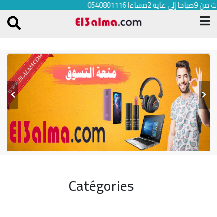
الرد على الإستفسارات من 9صباحا إلى غاية 2مساءا 0540801116
Catégories