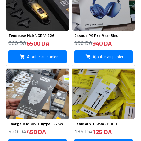
Tendeuse Hair VGR V-226
Casque P9 Pro Max-Bleu
6500 DA
940 DA
660 DA
990 DA
Ajouter au panier
Ajouter au panier
Chargeur MINISO Tytpe C-25W
Cable Aux 3.5mm -HOCO
450 DA
125 DA
520 DA
135 DA