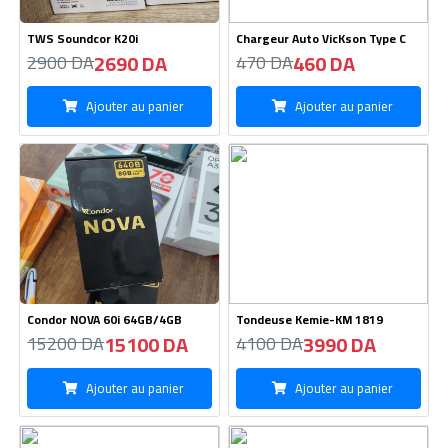
TWS Soundcor K20i
Chargeur Auto VicKson Type C
2690 DA
460 DA
2900 DA
470 DA
Ajouter au panier
Ajouter au panier
Condor NOVA 60i 64GB/4GB
Tondeuse Kemie-KM 1819
15100 DA
3990 DA
15200 DA
4100 DA
Ajouter au panier
Ajouter au panier