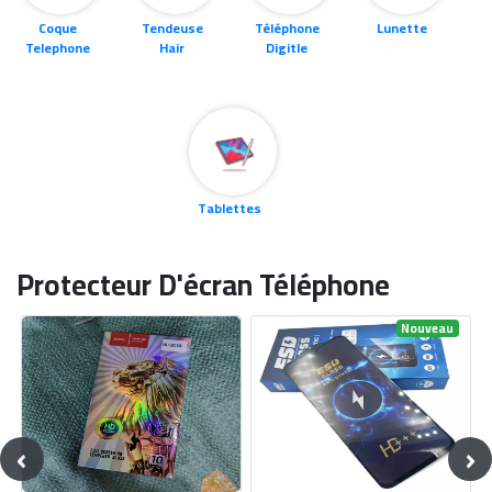
Coque
Tendeuse
Téléphone
Lunette
Telephone
Hair
Digitle
Tablettes
Protecteur D'écran Téléphone
Nouveau
Nouveau
‹
›