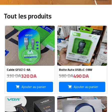
Tout les produits
Cable GFUZ C-6A
Boite Auto USB+C-38W
320 DA
490 DA
330 DA
580 DA
Ajouter au panier
Ajouter au panier