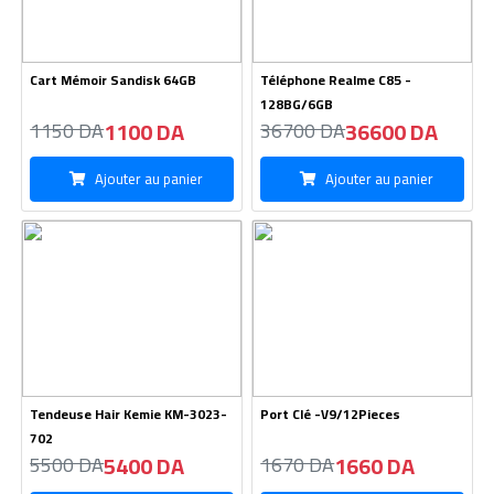
Cart Mémoir Sandisk 64GB
Téléphone Realme C85 -
128BG/6GB
1100 DA
36600 DA
1150 DA
36700 DA
Ajouter au panier
Ajouter au panier
Tendeuse Hair Kemie KM-3023-
Port Clé -V9/12Pieces
702
5400 DA
1660 DA
5500 DA
1670 DA