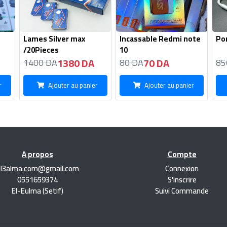
Lames Silver max
Incassable Redmi note
Por
/20Pieces
10
1380 DA
70 DA
1400 DA
80 DA
85
r
Ajouter au panier
Ajouter au panier
A propos
Compte
el3alma.com@gmail.com
Connexion
0551659374
S'inscrire
El-Eulma (Setif)
Suivi Commande