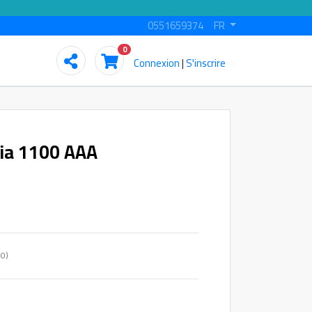
0551659374
FR
0
Connexion
|
S'inscrire
kia 1100 AAA
(Quantité minimum : 10)