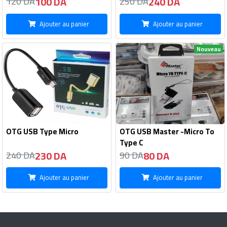
100 DA
240 DA
120 DA
250 DA
Ajouter au panier
Ajouter au panier
Nouveau
OTG USB Type Micro
OTG USB Master -Micro To
Type C
230 DA
80 DA
240 DA
90 DA
Ajouter au panier
Ajouter au panier