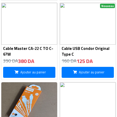
Nouveau
Cable Master CA-22 C TO C-
Cable USB Condor Original
67W
Type C
380 DA
125 DA
390 DA
160 DA
Ajouter au panier
Ajouter au panier