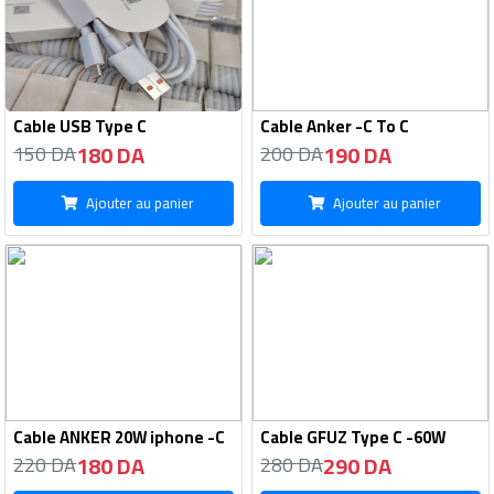
Cable USB Type C
Cable Anker -C To C
180 DA
190 DA
150 DA
200 DA
Ajouter au panier
Ajouter au panier
Cable ANKER 20W iphone -C
Cable GFUZ Type C -60W
180 DA
290 DA
220 DA
280 DA