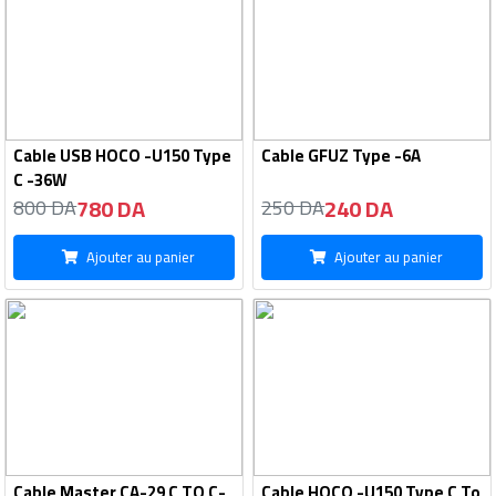
Cable USB HOCO -U150 Type
Cable GFUZ Type -6A
C -36W
780 DA
240 DA
800 DA
250 DA
Ajouter au panier
Ajouter au panier
Cable Master CA-29 C TO C-
Cable HOCO -U150 Type C To