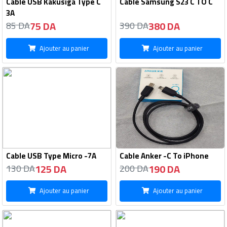
Cable USB Kakusiga Type C
Cable Samsung S23 C TO C
3A
75 DA
380 DA
85 DA
390 DA
Ajouter au panier
Ajouter au panier
Cable USB Type Micro -7A
Cable Anker -C To iPhone
125 DA
190 DA
130 DA
200 DA
Ajouter au panier
Ajouter au panier