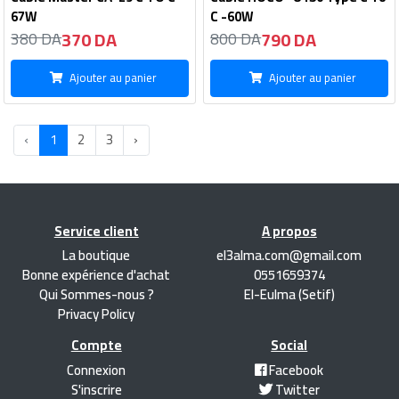
67W
C -60W
370 DA
790 DA
380 DA
800 DA
Ajouter au panier
Ajouter au panier
‹
1
2
3
›
Service client
A propos
La boutique
el3alma.com@gmail.com
Bonne expérience d'achat
0551659374
Qui Sommes-nous ?
El-Eulma (Setif)
Privacy Policy
Compte
Social
Connexion
Facebook
S'inscrire
Twitter