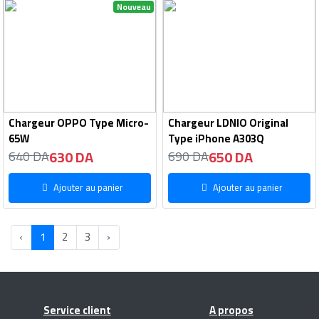
Nouveau
Chargeur OPPO Type Micro-
Chargeur LDNIO Original
65W
Type iPhone A303Q
630 DA
650 DA
640 DA
690 DA
Ajouter au panier
Ajouter au panier
‹
1
2
3
›
Service client
A propos