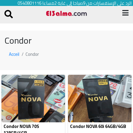
الرد على الإستفسارات من 9صباحا إلى غاية 2مساءا 0540801116
Condor
Acceil
Condor
Condor NOVA 70S
Condor NOVA 60i 64GB/4GB
128GB/4GB