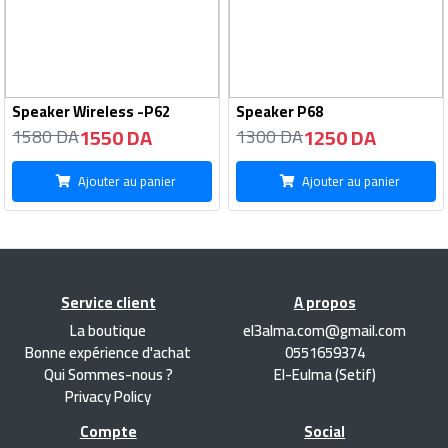
Speaker Wireless -P62
Speaker P68
1550 DA
1250 DA
1580 DA
1300 DA
Ajouter au panier
Ajouter au panier
Service client
A propos
La boutique
el3alma.com@gmail.com
Bonne expérience d'achat
0551659374
Qui Sommes-nous ?
El-Eulma (Setif)
Privacy Policy
Compte
Social