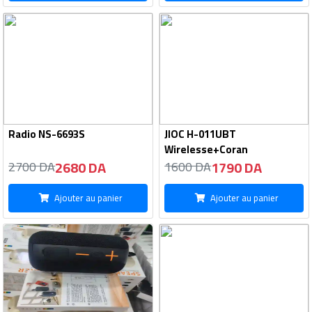
Radio NS-6693S
JIOC H-011UBT
Wirelesse+Coran
2680 DA
1790 DA
2700 DA
1600 DA
Ajouter au panier
Ajouter au panier