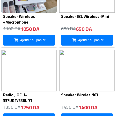
Speaker Wirelees
Speaker JBL Wireless-Mini
+Mecrophone
1050 DA
650 DA
1100 DA
680 DA
Ajouter au panier
Ajouter au panier
Radio JIOC H-
Speaker Wireles N63
337URT/338URT
1250 DA
1400 DA
1350 DA
1450 DA