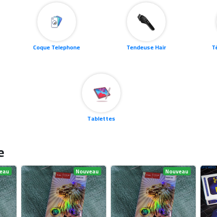
eau
Nouveau
Nouveau
A78
Protecteur En Verre
Protecteur En Verre
P
iphone 13 pro
REALME C65
68 DA
45 DA
70 DA
50 DA
70
er
Ajouter au panier
Ajouter au panier