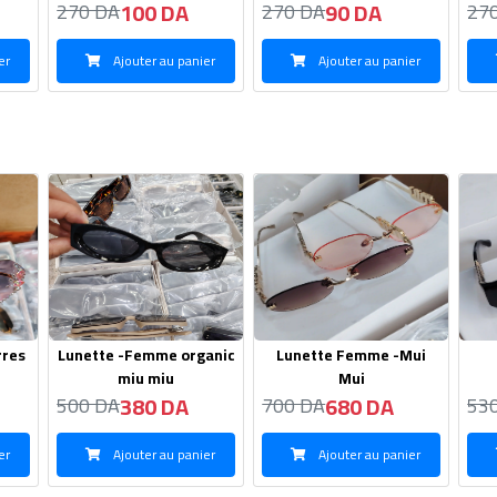
Mui
680 DA
520 DA
700 DA
530 DA
68
er
Ajouter au panier
Ajouter au panier
Marques
G
Kemie
Re