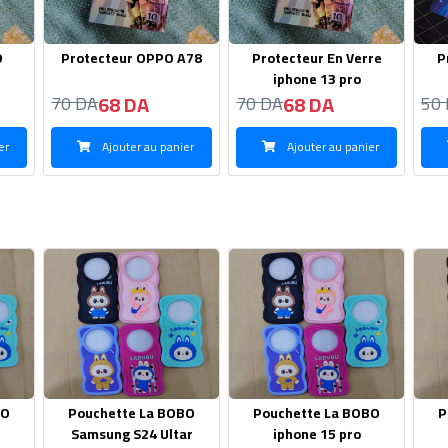
BO
Pouchette La BOBO
Pouchette La BOBO
P
ar
iphone 15 pro
Samsung S22
S
90 DA
100 DA
270 DA
270 DA
27
er
Ajouter au panier
Ajouter au panier
anic
Lunette Femme -Mui
Lunette Femme
Lu