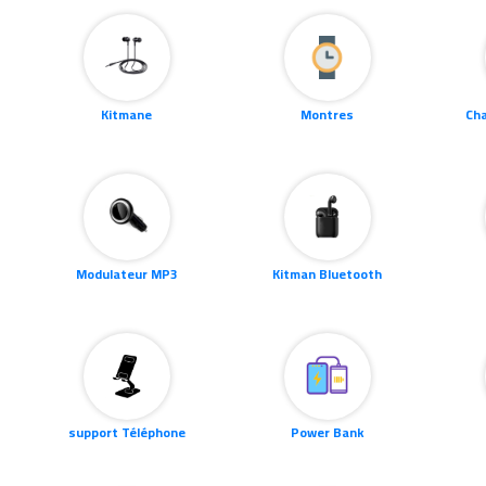
support Téléphone
Power Bank
Coque Telephone
Tendeuse Hair
T
Tablettes
e