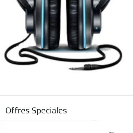
Offres Speciales