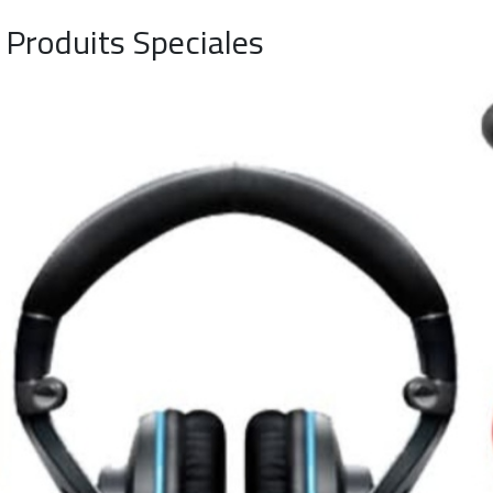
Produits Speciales