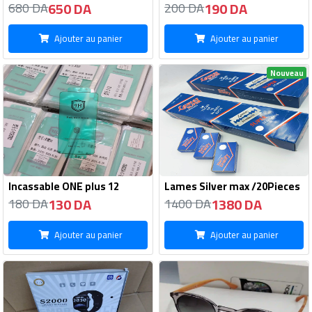
650 DA
190 DA
680 DA
200 DA
Ajouter au panier
Ajouter au panier
Nouveau
Incassable ONE plus 12
Lames Silver max /20Pieces
130 DA
1380 DA
180 DA
1400 DA
Ajouter au panier
Ajouter au panier