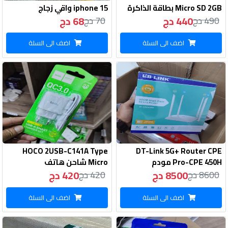
Micro SD 2GB بطاقة الذاكرة
iphone 15 واقي زجاج
440 دج
68 دج
490 دج
70 دج
اضف الى السلة
اضف الى السلة
HOCO 2USB-C141A Type
DT-Link 5G+ Router CPE
Pro-CPE 450H مودم
Micro شاحن هاتف
8500 دج
420 دج
8600 دج
420 دج
اضف الى السلة
اضف الى السلة