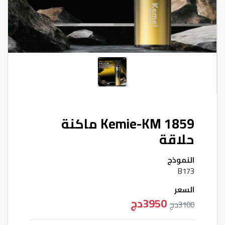
Kemie-KM 1859 ماكنة
حلاقة
النموذج
B173
السعر
3950دج
3100دج