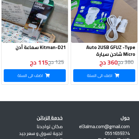
Auto 2USB GFUZ -Type
Kitman-D21 سماعة أدن
Micro شاحن سيارة
360 دج
115 دج
380 دج
125 دج
اضف الى السلة
اضف الى السلة
حول
خدمة الزبائن
el3alma.com@gmail.com
مكان تواجدنا
0551659374
تجربة تسوق و سعر جيد