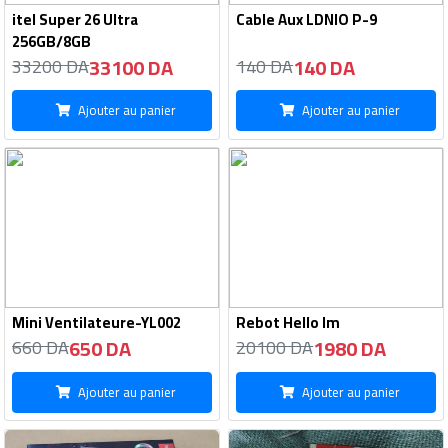
itel Super 26 Ultra
Cable Aux LDNIO P-9
256GB/8GB
33100 DA
140 DA
33200 DA
140 DA
Ajouter au panier
Ajouter au panier
Mini Ventilateure-YL002
Rebot Hello lm
650 DA
1980 DA
660 DA
20100 DA
Ajouter au panier
Ajouter au panier