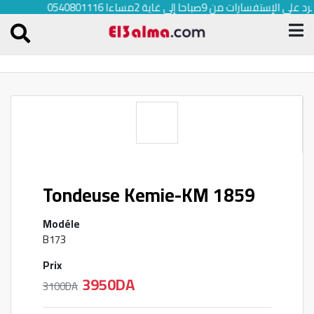
الرد على الإستفسارات من 9صباحا إلى غاية 2مساءا 0540801116
Tondeuse Kemie-KM 1859
Modéle
B173
Prix
3950DA
3100DA