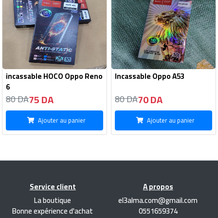
incassable HOCO Oppo Reno
Incassable Oppo A53
6
75 DA
70 DA
80 DA
80 DA
Ajouter au panier
Ajouter au panier
Service client
A propos
La boutique
el3alma.com@gmail.com
Bonne expérience d'achat
0551659374