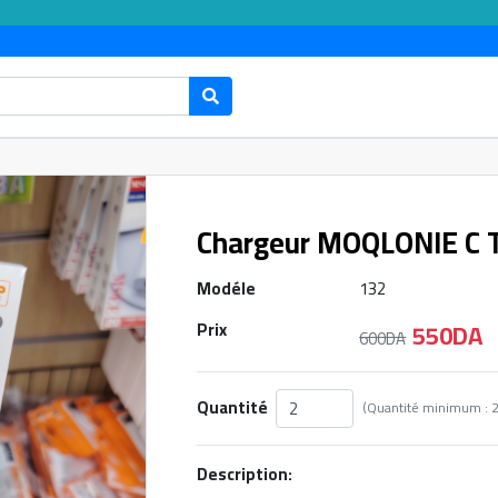
Chargeur MOQLONIE C 
Modéle
132
550DA
Prix
600DA
Quantité
Description: