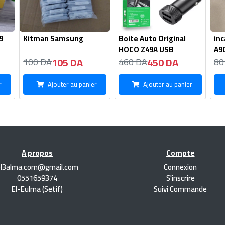
9
Kitman Samsung
Boite Auto Original
inc
HOCO Z49A USB
A9
105 DA
450 DA
100 DA
460 DA
80
r
Ajouter au panier
Ajouter au panier
A propos
Compte
el3alma.com@gmail.com
Connexion
0551659374
S'inscrire
El-Eulma (Setif)
Suivi Commande