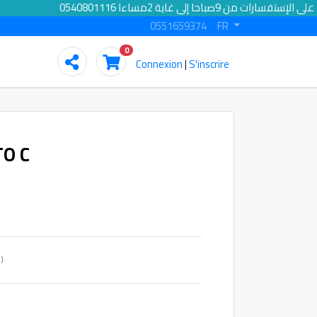
الرد على الإستفسارات من 9صباحا إلى غاية 2مساءا 0540801116
0551659374
FR
0
Connexion
|
S'inscrire
TO C
(Quantité minimum : 2)