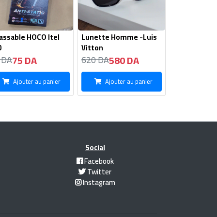
assable HOCO Itel
Lunette Homme -Luis
0
Vitton
75 DA
580 DA
 DA
620 DA
Ajouter au panier
Ajouter au panier
Social
Facebook
Twitter
Instagram