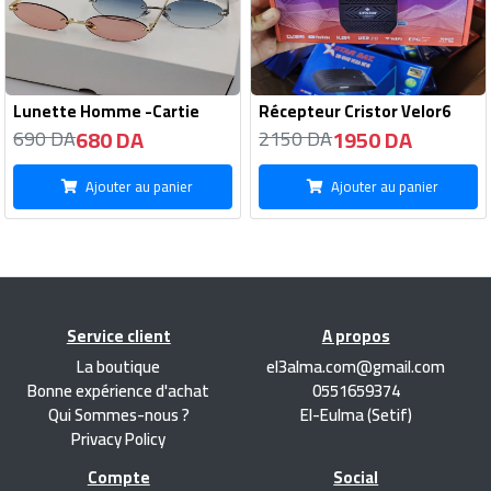
Lunette Homme -Cartie
Récepteur Cristor Velor6
680 DA
1950 DA
690 DA
2150 DA
Ajouter au panier
Ajouter au panier
Service client
A propos
La boutique
el3alma.com@gmail.com
Bonne expérience d'achat
0551659374
Qui Sommes-nous ?
El-Eulma (Setif)
Privacy Policy
Compte
Social