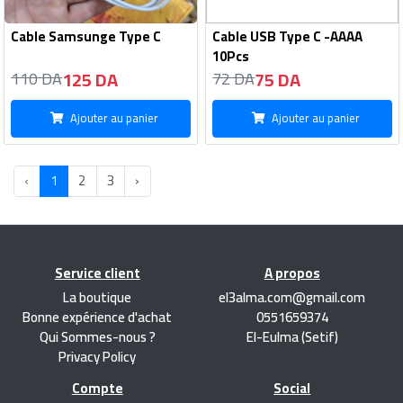
Cable Samsunge Type C
Cable USB Type C -AAAA
10Pcs
125 DA
75 DA
110 DA
72 DA
Ajouter au panier
Ajouter au panier
‹
1
2
3
›
Service client
A propos
La boutique
el3alma.com@gmail.com
Bonne expérience d'achat
0551659374
Qui Sommes-nous ?
El-Eulma (Setif)
Privacy Policy
Compte
Social