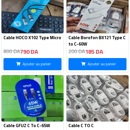
Cable HOCO X102 Type Micro
Cable Borofon BX121 Type C
to C-60W
790 DA
185 DA
800 DA
200 DA
Ajouter au panier
Ajouter au panier
Cable GFUZ C To C-65W
Cable C TO C