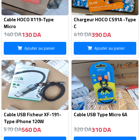
Cable HOCO X119-Type
Chargeur HOCO CS91A -Type
Micro
C
130 DA
390 DA
140 DA
410 DA
Ajouter au panier
Ajouter au panier
Cable USB Ficheur XF-191-
Cable USB Type Micro 6A
Type iPhone 120W
560 DA
310 DA
570 DA
320 DA