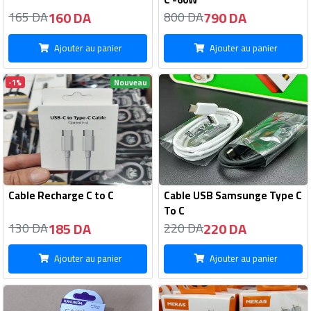
160 DA
790 DA
165 DA
800 DA
Ajouter au panier
Ajouter au panier
-1%
Nouveau
Cable Recharge C to C
Cable USB Samsunge Type C
To C
185 DA
220 DA
130 DA
220 DA
Ajouter au panier
Ajouter au panier