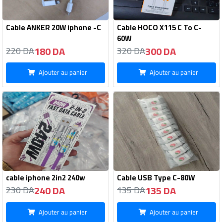
Cable ANKER 20W iphone -C
Cable HOCO X115 C To C-
60W
180 DA
300 DA
220 DA
320 DA
Ajouter au panier
Ajouter au panier
cable iphone 2in2 240w
Cable USB Type C-80W
240 DA
135 DA
230 DA
135 DA
Ajouter au panier
Ajouter au panier