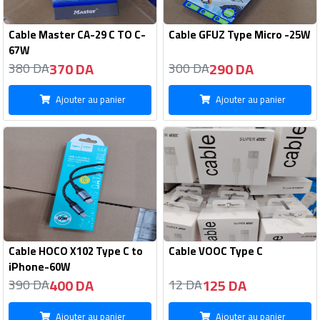
Cable Master CA-29 C TO C-
Cable GFUZ Type Micro -25W
67W
370 DA
290 DA
380 DA
300 DA
Ajouter au panier
Ajouter au panier
Cable HOCO X102 Type C to
Cable VOOC Type C
iPhone-60W
400 DA
125 DA
390 DA
12 DA
Ajouter au panier
Ajouter au panier