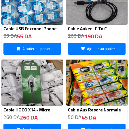
Cable USB Foxcoon iPhone
Cable Anker -C To C
55 DA
190 DA
65 DA
200 DA
Ajouter au panier
Ajouter au panier
Cable HOCO X14 - Micro
Cable Aux Resore Normale
260 DA
45 DA
260 DA
50 DA