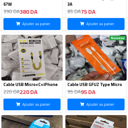
67W
3A
380 DA
75 DA
390 DA
85 DA
Ajouter au panier
Ajouter au panier
Nouveau
Cable USB Micro+C+iPhone
Cable USB GFUZ Type Micro
220 DA
95 DA
220 DA
95 DA
Ajouter au panier
Ajouter au panier