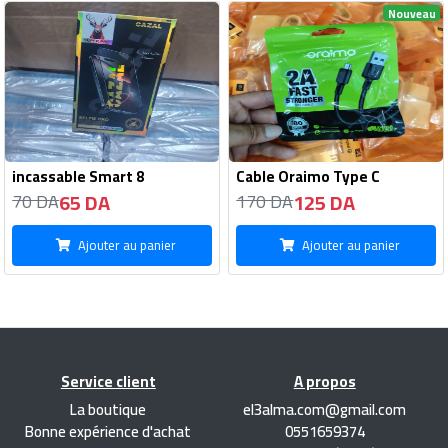
Nouveau
incassable Smart 8
Cable Oraimo Type C
65 DA
125 DA
70 DA
170 DA
Ajouter au panier
Ajouter au panier
Service client
A propos
La boutique
el3alma.com@gmail.com
Bonne expérience d'achat
0551659374