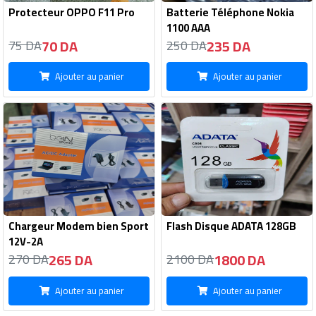
Protecteur OPPO F11 Pro
Batterie Téléphone Nokia
1100 AAA
70 DA
235 DA
75 DA
250 DA
Ajouter au panier
Ajouter au panier
Chargeur Modem bien Sport
Flash Disque ADATA 128GB
12V-2A
265 DA
1800 DA
270 DA
2100 DA
Ajouter au panier
Ajouter au panier