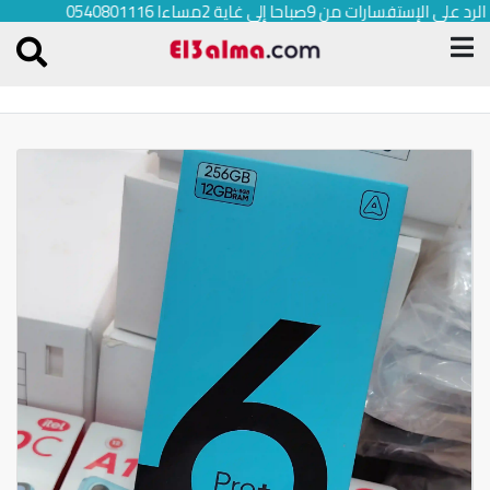
الرد على الإستفسارات من 9صباحا إلى غاية 2مساءا 0540801116