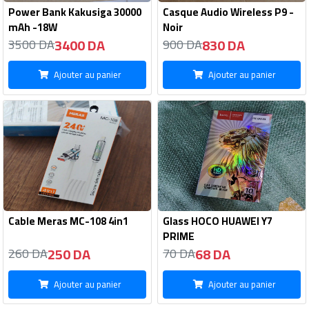
Power Bank Kakusiga 30000
Casque Audio Wireless P9 -
mAh -18W
Noir
3400 DA
830 DA
3500 DA
900 DA
Ajouter au panier
Ajouter au panier
Cable Meras MC-108 4in1
Glass HOCO HUAWEI Y7
PRIME
250 DA
68 DA
260 DA
70 DA
Ajouter au panier
Ajouter au panier