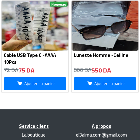
Nouveau
Cable USB Type C -AAAA
Lunette Homme -Celline
10Pcs
75 DA
550 DA
72 DA
600 DA
Ajouter au panier
Ajouter au panier
Service client
A propos
La boutique
el3alma.com@gmail.com