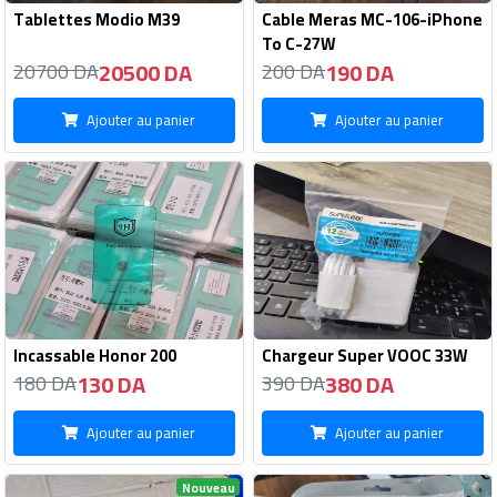
Tablettes Modio M39
Cable Meras MC-106-iPhone
To C-27W
20500 DA
190 DA
20700 DA
200 DA
Ajouter au panier
Ajouter au panier
Incassable Honor 200
Chargeur Super VOOC 33W
130 DA
380 DA
180 DA
390 DA
Ajouter au panier
Ajouter au panier
Nouveau