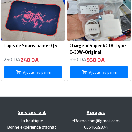
Tapis de Souris Gamer Q6
Chargeur Super VOOC Type
C-33W-Original
240 DA
950 DA
250 DA
990 DA
Ajouter au panier
Ajouter au panier
Service client
A propos
La boutique
el3alma.com@gmail.com
Bonne expérience d'achat
0551659374