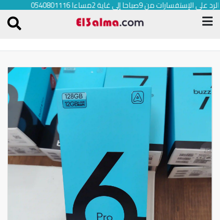
الرد على الإستفسارات من 9صباحا إلى غاية 2مساءا 0540801116