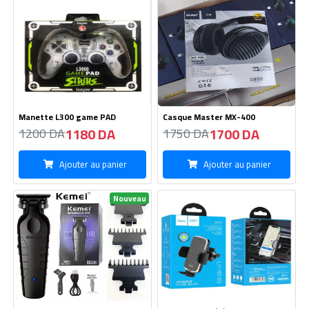
Tendeuse Hair Kemie KM-PG
Support De téléphone HOCO
2299 10W
CA86
2700 DA
730 DA
2750 DA
800 DA
Ajouter au panier
Ajouter au panier
Nouveau
Cable USB Type C
Recpteur iCone D40
180 DA
2900 DA
150 DA
2990 DA
Ajouter au panier
Ajouter au panier