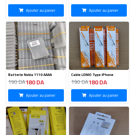
Cable Aux 3.5mm -JBL
Boite Samsung 45W Original
Fast Charge
95 DA
970 DA
135 DA
990 DA
Ajouter au panier
Ajouter au panier
Cable C To C-120W
Kitman Streo Master M4