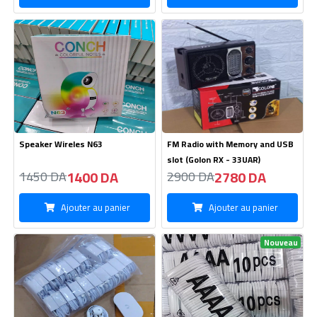
Kitman Sterio
Cable USB Type Micro AAAA
10Pcs
125 DA
70 DA
135 DA
95 DA
Ajouter au panier
Ajouter au panier
Nouveau
Speaker Wireless X-502
Téléphone Portable Nokia 6310
1480 DA
3250 DA
1550 DA
3550 DA