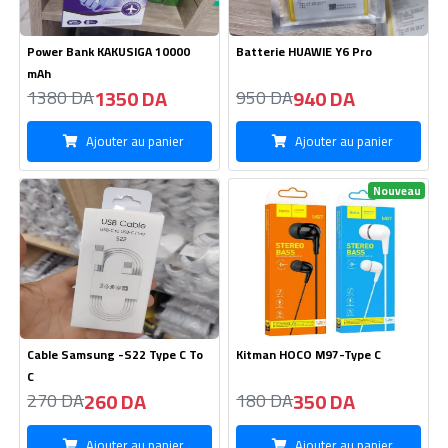
260 DA
350 DA
270 DA
180 DA
Ajouter au panier
Ajouter au panier
Nouveau
Led Rechargeable USB
Cable HOCO X88 CTo iPhone
2100 DA
230 DA
2200 DA
240 DA
Ajouter au panier
Ajouter au panier