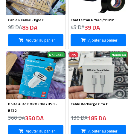
Ajouter au panier
Ajouter au panier
Speaker Wireles N63
FM Radio with Memory and USB
slot (Golon RX - 33UAR)
1400 DA
2780 DA
1450 DA
2900 DA
Ajouter au panier
Ajouter au panier
Nouveau