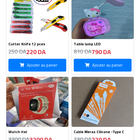
Watch itel
Cable Meras Cilicone -Type C
3200 DA
220 DA
3300 DA
230 DA
Ajouter au panier
Ajouter au panier
Nouveau
Chargeur Nokia 1100 Frak
Chargeur iPhone 14 Pro Max-
20w
160 DA
550 DA
160 DA
600 DA
Ajouter au panier
Ajouter au panier