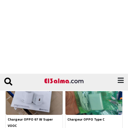
Chargeur OPPO 67 W Super
Chargeur OPPO Type C
VOOC
550 DA
190 DA
600 DA
200 DA
Ajouter au panier
Ajouter au panier
Speaker Wireless G2389
Récepteur Starsat sr-407 hd
1480 DA
2950 DA
1500 DA
3050 DA
Ajouter au panier
Ajouter au panier