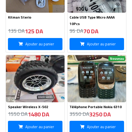
Ajouter au panier
Ajouter au panier
Nouveau
Tendeusse Kemie KM-1749
USB-C 20W iPhone Power
Adapter
5500 DA
290 DA
2600 DA
300 DA
Ajouter au panier
Ajouter au panier
Nouveau
Nouveau