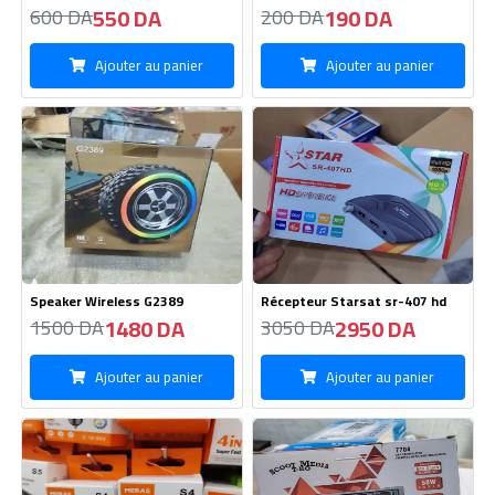
Modulateur Car MP3 REMAS -S4
Radio Voiture 7704
490 DA
2800 DA
500 DA
2900 DA
Ajouter au panier
Ajouter au panier
Cable HOCO X120 C To C -60W
Port Clé -V9/12Pieces