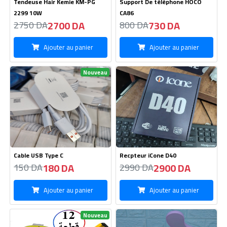
Nouveau
Cutter Knife 12 pces
Table lamp LED
220 DA
790 DA
250 DA
810 DA
Ajouter au panier
Ajouter au panier