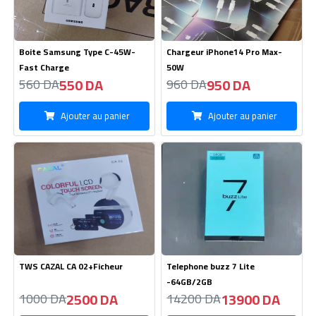
-64GB/2GB
2500 DA
13900 DA
1000 DA
14200 DA
Ajouter au panier
Ajouter au panier
Nouveau
Chargeur OPPO Type Micro 2A
Boite Xiaomi
190 DA
650 DA
260 DA
660 DA
Ajouter au panier
Ajouter au panier
Nouveau