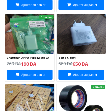
Cable Realme -Type C
Chatterton 6 Yard /15MM
85 DA
39 DA
95 DA
45 DA
Ajouter au panier
Ajouter au panier
Nouveau
-1%
Nouveau
Boite Auto BOROFON 2USB -
Cable Recharge C to C
BZ12
350 DA
185 DA
360 DA
130 DA