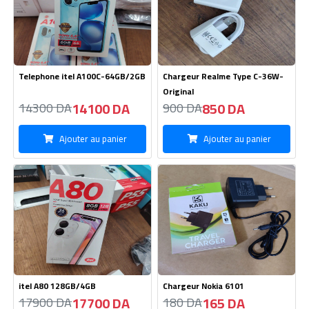
itel A80 128GB/4GB
Chargeur Nokia 6101
17700 DA
165 DA
17900 DA
180 DA
Ajouter au panier
Ajouter au panier
Batterie Nokia 1110 AAAA
Cable LDNIO Type iPhone
180 DA
180 DA
190 DA
190 DA
Ajouter au panier
Ajouter au panier