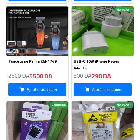
Power Bank KAKUSIGA 10000
Batterie HUAWIE Y6 Pro
mAh
1350 DA
940 DA
1380 DA
950 DA
Ajouter au panier
Ajouter au panier
Nouveau
Cable Samsung -S22 Type C To
Kitman HOCO M97-Type C
C