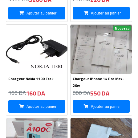
Telephone itel A100C-64GB/2GB
Chargeur Realme Type C-36W-
Original
14100 DA
850 DA
14300 DA
900 DA
Ajouter au panier
Ajouter au panier