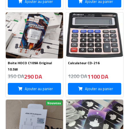
Boite Samsung Type C-45W-
Chargeur iPhone14 Pro Max-
Fast Charge
50W
550 DA
950 DA
560 DA
960 DA
Ajouter au panier
Ajouter au panier
TWS CAZAL CA 02+Ficheur
Telephone buzz 7 Lite