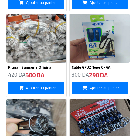
Boite Auto 2USB
Porte Clé /10 Pièces
165 DA
1300 DA
170 DA
1400 DA
Ajouter au panier
Ajouter au panier
Nouveau
Boite OPPO 67W -Type C
Card Mémoir 4GB Micro SD
490 DA
510 DA
520 DA
430 DA