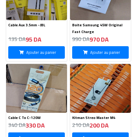
330 DA
200 DA
340 DA
210 DA
Ajouter au panier
Ajouter au panier
Boite HOCO C109A Original
Calculateur CD-216
10.5W
290 DA
1100 DA
350 DA
1200 DA
Ajouter au panier
Ajouter au panier
Nouveau