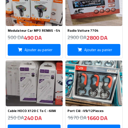
240 DA
1660 DA
250 DA
1670 DA
Ajouter au panier
Ajouter au panier
Kitman Samsung Original
Cable GFUZ Type C- 6A
500 DA
290 DA
420 DA
300 DA
Ajouter au panier
Ajouter au panier