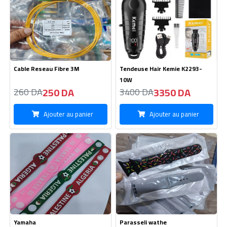
Cable Reseau Fibre 3M
Tendeuse Hair Kemie K2293-
10W
250 DA
3350 DA
260 DA
3400 DA
Ajouter au panier
Ajouter au panier
Yamaha
Parasseli wathe
90 DA
90 DA
85 DA
120 DA