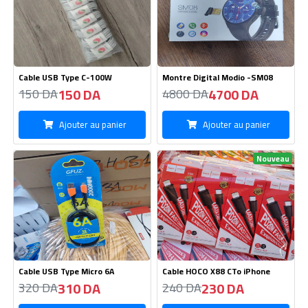
Cable USB Type C-100W
Montre Digital Modio -SM08
150 DA
4700 DA
150 DA
4800 DA
Ajouter au panier
Ajouter au panier
Nouveau
Cable USB Type Micro 6A
Cable HOCO X88 CTo iPhone
310 DA
230 DA
320 DA
240 DA
Ajouter au panier
Ajouter au panier