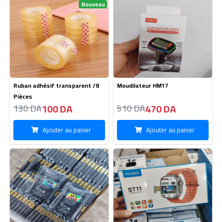
Ruban adhésif transparent /8
Moudilateur HM17
Pièces
100 DA
470 DA
130 DA
510 DA
Ajouter au panier
Ajouter au panier
Batterie Téléphone Nokia BL-
Montre Digital Modio -SM05
5CA 1110-700mAh