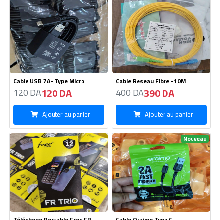
Cable USB 7A- Type Micro
Cable Reseau Fibre -10M
120 DA
390 DA
120 DA
400 DA
Ajouter au panier
Ajouter au panier
Nouveau
Téléphone Portable Free FR
Cable Oraimo Type C
TRIO
2550 DA
125 DA
2600 DA
170 DA