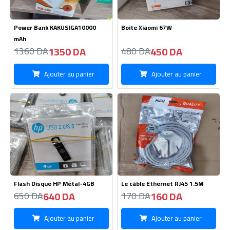
Power Bank KAKUSIGA10000
Boite Xiaomi 67W
mAh
1350 DA
450 DA
1360 DA
480 DA
Ajouter au panier
Ajouter au panier
Flash Disque HP Métal-4GB
Le câble Ethernet RJ45 1.5M
640 DA
160 DA
650 DA
170 DA
Ajouter au panier
Ajouter au panier