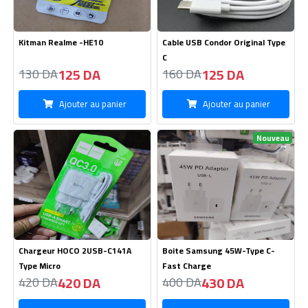
Kitman Realme -HE10
Cable USB Condor Original Type
C
125 DA
125 DA
130 DA
160 DA
Ajouter au panier
Ajouter au panier
Nouveau
Chargeur HOCO 2USB-C141A
Boite Samsung 45W-Type C-
Type Micro
Fast Charge
420 DA
430 DA
420 DA
400 DA
Ajouter au panier
Ajouter au panier