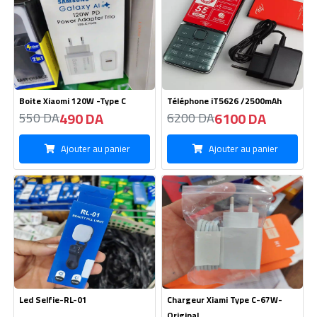
Boite Xiaomi 120W -Type C
Téléphone iT5626 /2500mAh
490 DA
6100 DA
550 DA
6200 DA
Ajouter au panier
Ajouter au panier
Led Selfie-RL-01
Chargeur Xiami Type C-67W-
Original
430 DA
1300 DA
440 DA
1350 DA