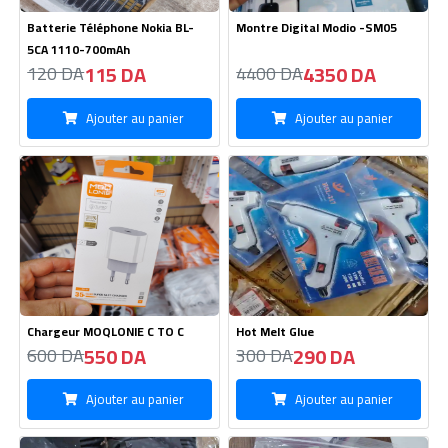
115 DA
4350 DA
120 DA
4400 DA
Ajouter au panier
Ajouter au panier
Chargeur MOQLONIE C TO C
Hot Melt Glue
550 DA
290 DA
600 DA
300 DA
Ajouter au panier
Ajouter au panier