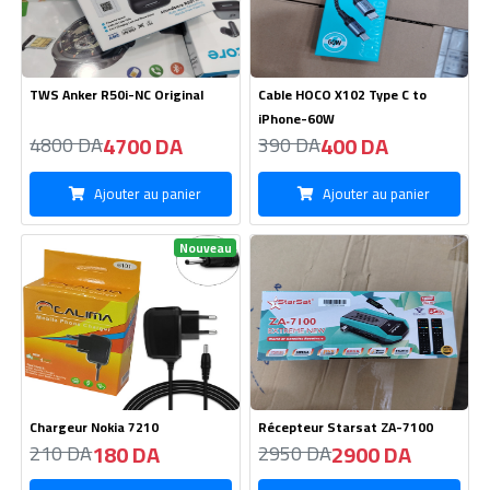
TWS Anker R50i-NC Original
Cable HOCO X102 Type C to
iPhone-60W
4700 DA
400 DA
4800 DA
390 DA
Ajouter au panier
Ajouter au panier
Nouveau
Chargeur Nokia 7210
Récepteur Starsat ZA-7100
180 DA
2900 DA
210 DA
2950 DA
Ajouter au panier
Ajouter au panier