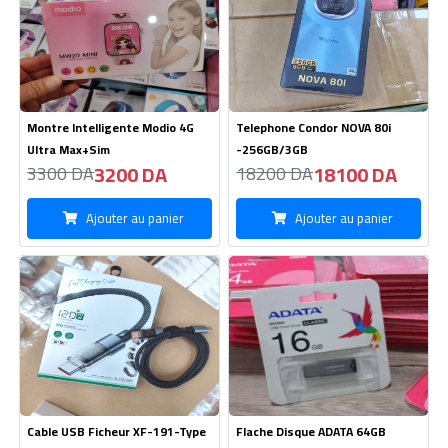
Montre Intelligente Modio 4G
Telephone Condor NOVA 80i
Ultra Max+Sim
-256GB/3GB
3200 DA
18100 DA
3300 DA
18200 DA
Ajouter au panier
Ajouter au panier
Cable USB Ficheur XF-191-Type
Flache Disque ADATA 64GB
iPhone 120W
560 DA
790 DA
570 DA
810 DA