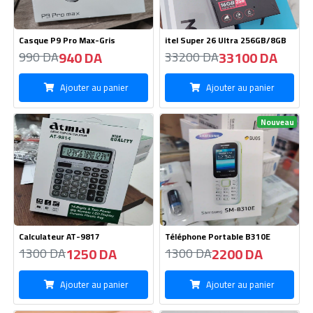
Casque P9 Pro Max-Gris
itel Super 26 Ultra 256GB/8GB
940 DA
33100 DA
990 DA
33200 DA
Ajouter au panier
Ajouter au panier
Nouveau
Calculateur AT-9817
Téléphone Portable B310E
1250 DA
2200 DA
1300 DA
1300 DA
Ajouter au panier
Ajouter au panier
Nouveau