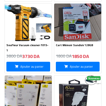
Soufleur Vacuum cleaner f015-
Cart Mémoir Sandisk 128GB
1
3730 DA
1850 DA
3800 DA
1800 DA
Ajouter au panier
Ajouter au panier
Nouveau
0
Acceil
Catégories
Panier
Compte
Boite Original Baseue Type C-
Chargeur GOLD HOCO -Type C