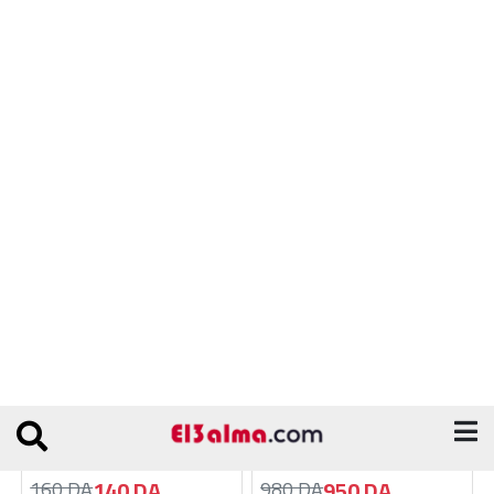
Tendeuse Hair Kemie KM-1986
Cable Master Aux MD-200
4600 DA
200 DA
4700 DA
210 DA
Ajouter au panier
Ajouter au panier
Chargeur Montre Wireless
Mini Fan 3+
140 DA
950 DA
160 DA
980 DA
Ajouter au panier
Ajouter au panier