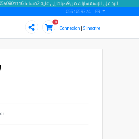
الرد على الإستفسارات من 9صباحا إلى غاية 2مساءا 0540801116
0551659374
FR
0
Connexion
|
S'inscrire
W
(Quantité minimum : 10)