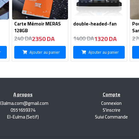
Carte Mémoir MERAS
double-headed-fan
Po
128GB
Sa
2350 DA
1320 DA
240 DA
1400 DA
27
r
Ajouter au panier
Ajouter au panier
A propos
Compte
el3alma.com@gmail.com
Connexion
0551659374
S'inscrire
El-Eulma (Setif)
Suivi Commande