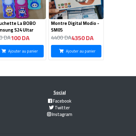
uchette La BOBO
Montre Digital Modio -
msung S24 Ultar
SM05
100 DA
4350 DA
0 DA
4400 DA
Ajouter au panier
Ajouter au panier
Social
Facebook
Twitter
Instagram