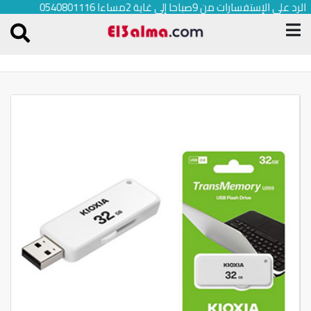
الرد على الإستفسارات من 9صباحا إلى غاية 2مساءا 0540801116