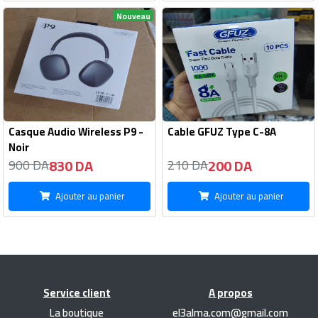
Nouveau
Casque Audio Wireless P9 -
Cable GFUZ Type C-8A
Noir
830 DA
200 DA
900 DA
210 DA
Ajouter au panier
Ajouter au panier
Service client
A propos
La boutique
el3alma.com@gmail.com