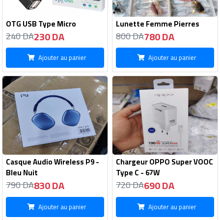
OTG USB Type Micro
Lunette Femme Pierres
230 DA
780 DA
240 DA
800 DA
Ajouter au panier
Ajouter au panier
Casque Audio Wireless P9 -
Chargeur OPPO Super VOOC
Bleu Nuit
Type C - 67W
830 DA
690 DA
790 DA
720 DA
Ajouter au panier
Ajouter au panier