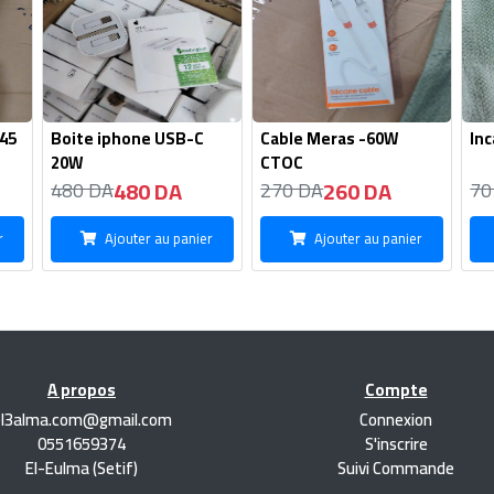
J45
Boite iphone USB-C
Cable Meras -60W
In
20W
CTOC
480 DA
260 DA
480 DA
270 DA
70
r
Ajouter au panier
Ajouter au panier
A propos
Compte
el3alma.com@gmail.com
Connexion
0551659374
S'inscrire
El-Eulma (Setif)
Suivi Commande