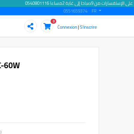
الرد على الإستفسارات من 9صباحا إلى غاية 2مساءا 0540801116
0551659374
FR
0
Connexion
|
S'inscrire
 C-60W
(Quantité minimum : 2)