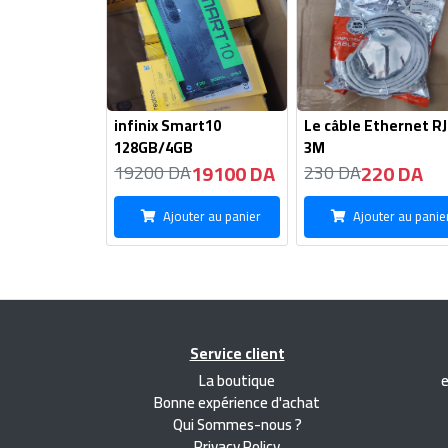
infinix Smart10
Le câble Ethernet R
128GB/4GB
3M
19100 DA
220 DA
19200 DA
230 DA
Ajouter au panier
Ajouter au panie
Service client
La boutique
Bonne expérience d'achat
Qui Sommes-nous ?
Privacy Policy