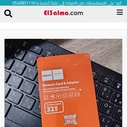
الرد على الإستفسارات من 9صباحا إلى غاية 2مساءا 0540801116