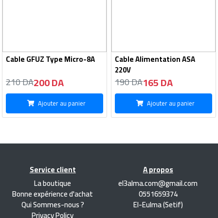
Cable GFUZ Type Micro-8A
Cable Alimentation ASA
220V
200 DA
165 DA
210 DA
190 DA
Ajouter au panier
Ajouter au panier
Service client
A propos
La boutique
el3alma.com@gmail.com
Bonne expérience d'achat
0551659374
Qui Sommes-nous ?
El-Eulma (Setif)
Privacy Policy