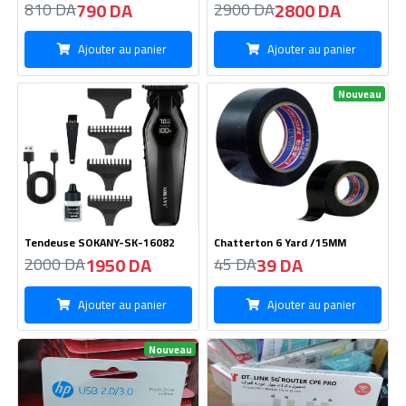
790 DA
2800 DA
810 DA
2900 DA
Ajouter au panier
Ajouter au panier
Nouveau
Tendeuse SOKANY-SK-16082
Chatterton 6 Yard /15MM
1950 DA
39 DA
2000 DA
45 DA
Ajouter au panier
Ajouter au panier
Nouveau