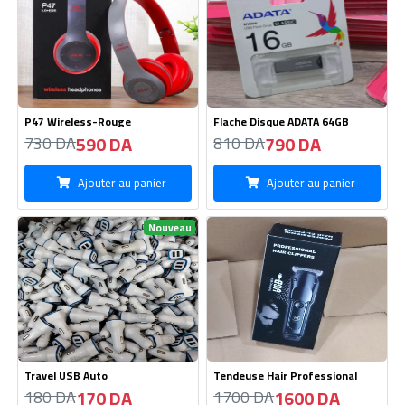
P47 Wireless-Rouge
Flache Disque ADATA 64GB
590 DA
790 DA
730 DA
810 DA
Ajouter au panier
Ajouter au panier
Nouveau
Travel USB Auto
Tendeuse Hair Professional
170 DA
1600 DA
180 DA
1700 DA