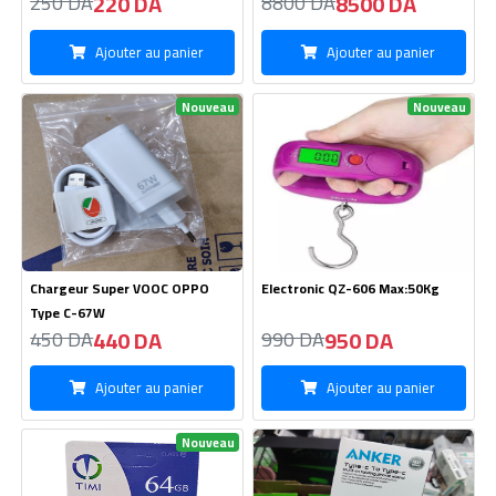
220 DA
8500 DA
250 DA
8800 DA
Ajouter au panier
Ajouter au panier
Nouveau
Nouveau
Chargeur Super VOOC OPPO
Electronic QZ-606 Max:50Kg
Type C-67W
440 DA
950 DA
450 DA
990 DA
Ajouter au panier
Ajouter au panier
Nouveau