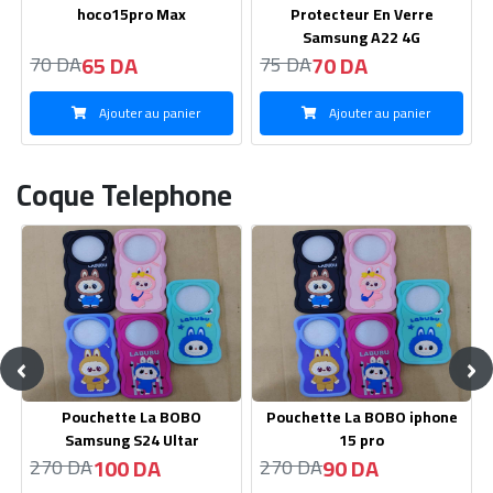
Protecteur En Verre
Protecteur En Verre Realme
Samsung A22 4G
13
70 DA
65 DA
75 DA
70 DA
Ajouter au panier
Ajouter au panier
Coque Telephone
‹
›
Pouchette La BOBO iphone
Pouchette La BOBO
15 pro
Samsung S22
90 DA
100 DA
270 DA
270 DA