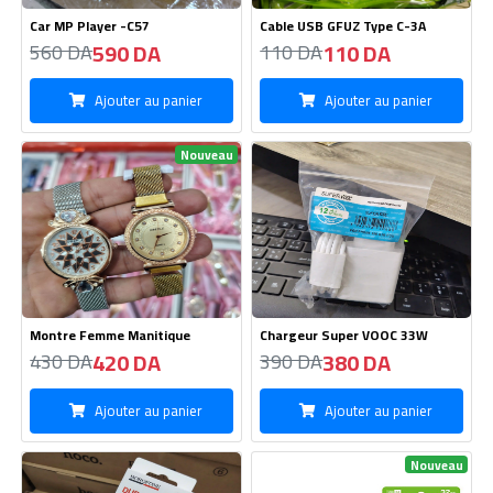
Car MP Player -C57
Cable USB GFUZ Type C-3A
590 DA
110 DA
560 DA
110 DA
Ajouter au panier
Ajouter au panier
Nouveau
Montre Femme Manitique
Chargeur Super VOOC 33W
420 DA
380 DA
430 DA
390 DA
Ajouter au panier
Ajouter au panier
Nouveau