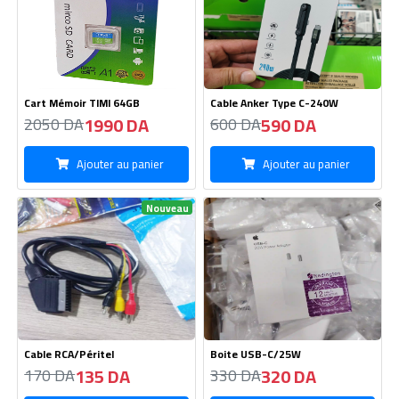
Cart Mémoir TIMI 64GB
Cable Anker Type C-240W
1990 DA
590 DA
2050 DA
600 DA
Ajouter au panier
Ajouter au panier
Nouveau
Cable RCA/Péritel
Boite USB-C/25W
135 DA
320 DA
170 DA
330 DA