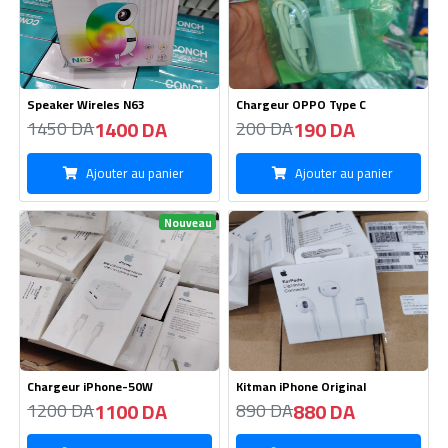
Speaker Wireles N63
Chargeur OPPO Type C
1400 DA
190 DA
1450 DA
200 DA
Ajouter au panier
Ajouter au panier
Nouveau
Chargeur iPhone-50W
Kitman iPhone Original
1100 DA
880 DA
1200 DA
890 DA