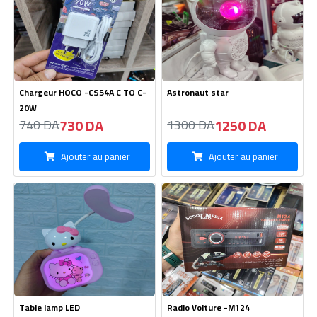
Chargeur HOCO -CS54A C TO C-
َAstronaut star
20W
730 DA
1250 DA
740 DA
1300 DA
Ajouter au panier
Ajouter au panier
Table lamp LED
Radio Voiture -M124