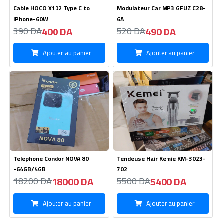
Cable HOCO X102 Type C to
Modulateur Car MP3 GFUZ C28-
iPhone-60W
6A
400 DA
490 DA
390 DA
520 DA
Ajouter au panier
Ajouter au panier
Telephone Condor NOVA 80
Tendeuse Hair Kemie KM-3023-
-64GB/4GB
702
18000 DA
5400 DA
18200 DA
5500 DA
Ajouter au panier
Ajouter au panier