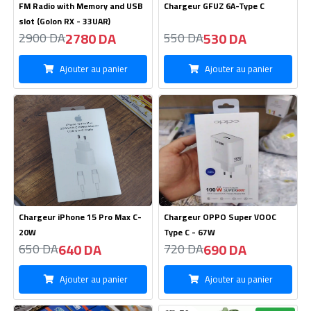
FM Radio with Memory and USB
Chargeur GFUZ 6A-Type C
slot (Golon RX - 33UAR)
2780 DA
530 DA
2900 DA
550 DA
Ajouter au panier
Ajouter au panier
Chargeur iPhone 15 Pro Max C-
Chargeur OPPO Super VOOC
20W
Type C - 67W
640 DA
690 DA
650 DA
720 DA
Ajouter au panier
Ajouter au panier