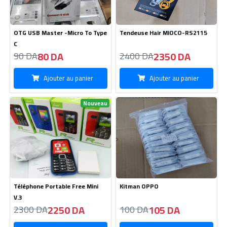
OTG USB Master -Micro To Type
Tendeuse Hair MIOCO-RS2115
C
80 DA
2350 DA
90 DA
2400 DA
Ajouter au panier
Ajouter au panier
Nouveau
Téléphone Portable Free Mini
Kitman OPPO
V.3
2250 DA
105 DA
2300 DA
100 DA