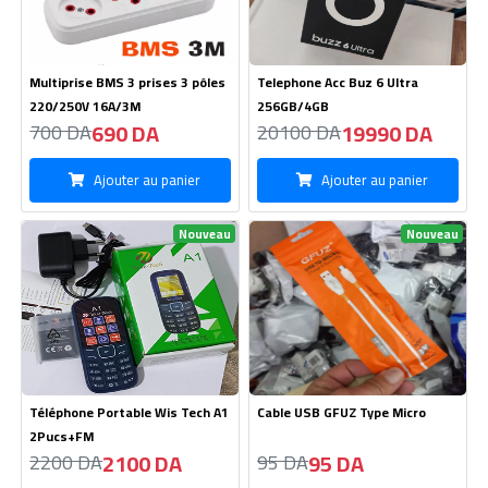
Multiprise BMS 3 prises 3 pôles
Telephone Acc Buz 6 Ultra
220/250V 16A/3M
256GB/4GB
690 DA
19990 DA
700 DA
20100 DA
Ajouter au panier
Ajouter au panier
Nouveau
Nouveau
Téléphone Portable Wis Tech A1
Cable USB GFUZ Type Micro
2Pucs+FM
2100 DA
95 DA
2200 DA
95 DA