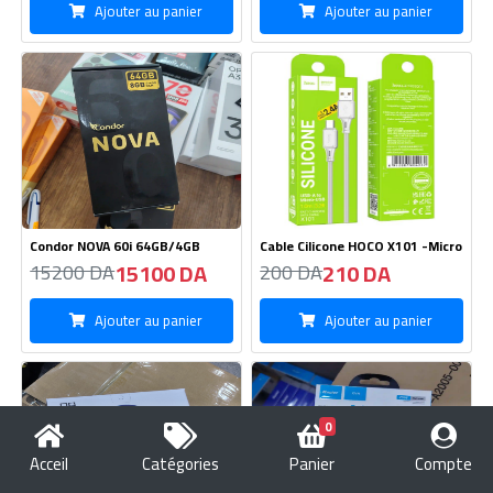
Ajouter au panier
Ajouter au panier
Condor NOVA 60i 64GB/4GB
Cable Cilicone HOCO X101 -Micro
15100 DA
210 DA
15200 DA
200 DA
Ajouter au panier
Ajouter au panier
0
Acceil
Catégories
Panier
Compte