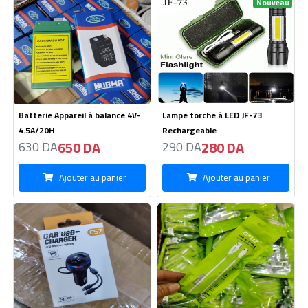
Nouveau
Batterie Appareil à balance 4V-
Lampe torche à LED JF-73
4.5A/20H
Rechargeable
650 DA
280 DA
630 DA
290 DA
Ajouter au panier
Ajouter au panier