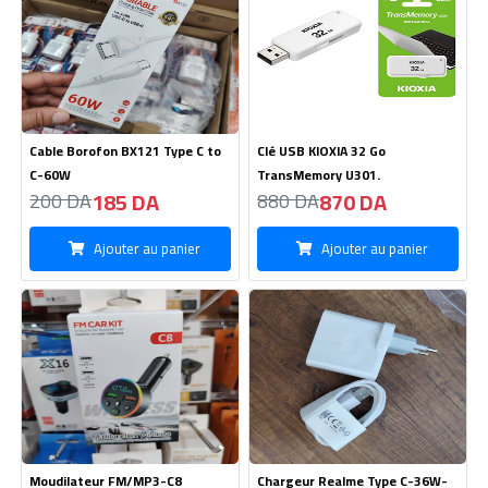
Cable Borofon BX121 Type C to
Clé USB KIOXIA 32 Go
C-60W
TransMemory U301.
185 DA
870 DA
200 DA
880 DA
Ajouter au panier
Ajouter au panier
Moudilateur FM/MP3-C8
Chargeur Realme Type C-36W-