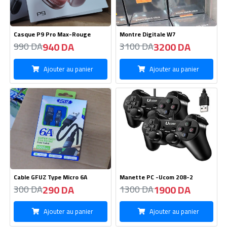
Casque P9 Pro Max-Rouge
Montre Digitale W7
940 DA
3200 DA
990 DA
3100 DA
Ajouter au panier
Ajouter au panier
Cable GFUZ Type Micro 6A
Manette PC -Ucom 208-2
290 DA
1900 DA
300 DA
1300 DA
Ajouter au panier
Ajouter au panier