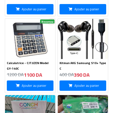
Ajouter au panier
Ajouter au panier
Nouveau
Calculatrice - CJTJJZEN Model
Kitman AKG Samsung S10+ Type
GY-140C
C
1100 DA
390 DA
1200 DA
400 DA
Ajouter au panier
Ajouter au panier