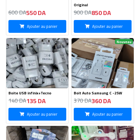
Original
550 DA
850 DA
600 DA
900 DA
Ajouter au panier
Ajouter au panier
Nouveau
Boite USB infinix+Tecno
Boit Auto Samsung C -25W
135 DA
360 DA
140 DA
370 DA
Ajouter au panier
Ajouter au panier