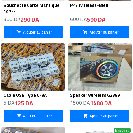
Bouchette Carte Mantique
P47 Wireless-Bleu
10Pcs
290 DA
590 DA
300 DA
600 DA
Ajouter au panier
Ajouter au panier
Cable USB Type C-8A
Speaker Wireless G2389
125 DA
1480 DA
5 DA
1500 DA
Ajouter au panier
Ajouter au panier
Nouveau