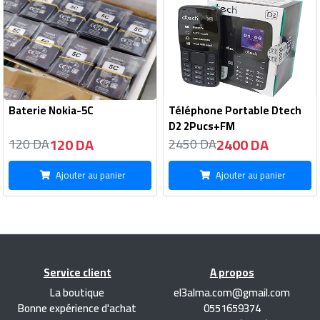
Baterie Nokia-5C
Téléphone Portable Dtech
D2 2Pucs+FM
120 DA
2400 DA
120 DA
2450 DA
Ajouter au panier
Ajouter au panier
Service client
A propos
La boutique
el3alma.com@gmail.com
Bonne expérience d'achat
0551659374