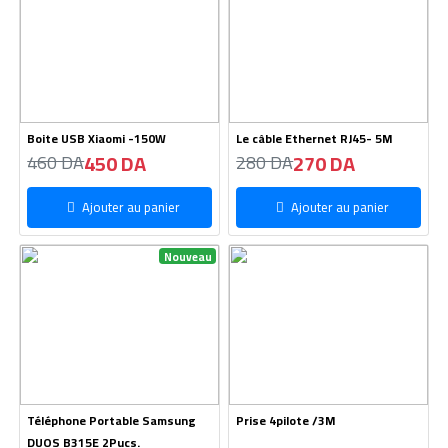
Boite USB Xiaomi -150W
Le câble Ethernet RJ45- 5M
450 DA
270 DA
460 DA
280 DA
Ajouter au panier
Ajouter au panier
Nouveau
Téléphone Portable Samsung
Prise 4pilote /3M
DUOS B315E 2Pucs.