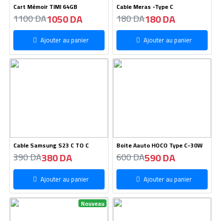
Cart Mémoir TIMI 64GB
Cable Meras -Type C
1050 DA
180 DA
1100 DA
180 DA
Ajouter au panier
Ajouter au panier
Cable Samsung S23 C TO C
Boite Aauto HOCO Type C-30W
380 DA
590 DA
390 DA
600 DA
Ajouter au panier
Ajouter au panier
Nouveau