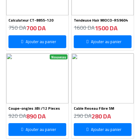
Calculateur CT-8855-120
Tendeuse Hair MIOCO-RS9604
700 DA
1500 DA
750 DA
1600 DA
Ajouter au panier
Ajouter au panier
Nouveau
Coupe-ongles JiBi /12 Pieces
Cable Reseau Fibre 5M
890 DA
280 DA
920 DA
290 DA
Ajouter au panier
Ajouter au panier