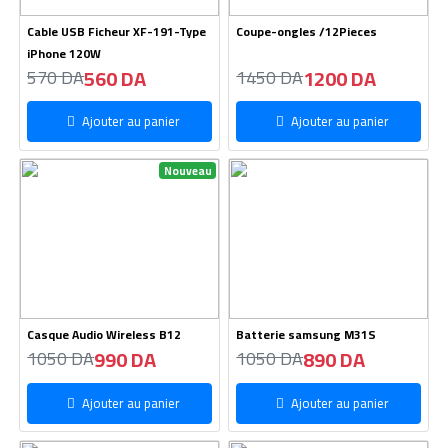
Cable USB Ficheur XF-191-Type
Coupe-ongles /12Pieces
iPhone 120W
560 DA
1200 DA
570 DA
1450 DA
Ajouter au panier
Ajouter au panier
Nouveau
Casque Audio Wireless B12
Batterie samsung M31S
990 DA
890 DA
1050 DA
1050 DA
Ajouter au panier
Ajouter au panier