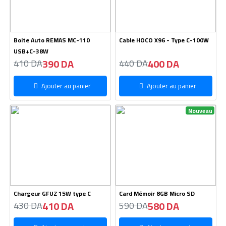
Boite Auto REMAS MC-110
Cable HOCO X96 - Type C-100W
USB+C-38W
390 DA
400 DA
410 DA
440 DA
Ajouter au panier
Ajouter au panier
Nouveau
Chargeur GFUZ 15W type C
Card Mémoir 8GB Micro SD
410 DA
580 DA
430 DA
590 DA