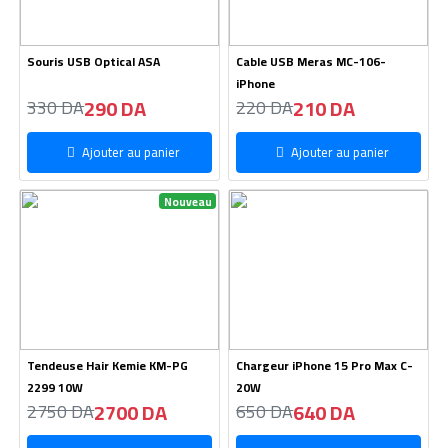
Souris USB Optical ASA
Cable USB Meras MC-106-
iPhone
290 DA
210 DA
330 DA
220 DA
Ajouter au panier
Ajouter au panier
Nouveau
Tendeuse Hair Kemie KM-PG
Chargeur iPhone 15 Pro Max C-
2299 10W
20W
2700 DA
640 DA
2750 DA
650 DA