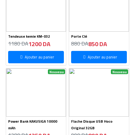
Tendeuse kemie KM-032
Porte Clé
1200 DA
850 DA
1180 DA
880 DA
Ajouter au panier
Ajouter au panier
Nouveau
Nouveau
Power Bank KAKUSIGA 10000
Flache Disque USB Hoco
mAh
Original 32GB