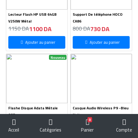
Lecteur Flash HP USB 64GB
Support De téléphone HOCO
V250W Métal
CA86
1100 DA
730 DA
1150 DA
800 DA
Ajouter au panier
Ajouter au panier
Nouveau
Flashe Disque Adata Métale
Casque Audio Wireless P9 -Bleu
8GB
Nuit
0
750 DA
830 DA
780 DA
790 DA
Acceil
Catégories
Panier
Compte
Ajouter au panier
Ajouter au panier