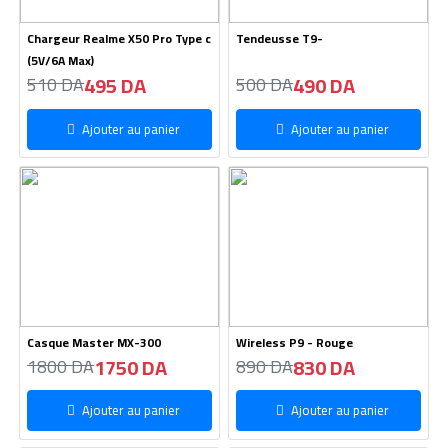
Chargeur Realme X50 Pro Type c
Tendeusse T9-
(5V/6A Max)
495 DA
490 DA
510 DA
500 DA
Ajouter au panier
Ajouter au panier
Casque Master MX-300
Wireless P9 - Rouge
1750 DA
830 DA
1800 DA
890 DA
Ajouter au panier
Ajouter au panier