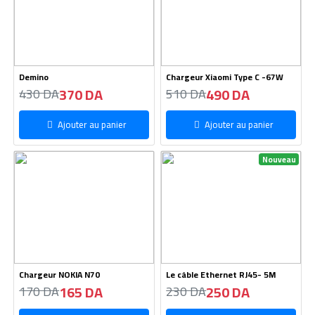
Demino
Chargeur Xiaomi Type C -67W
370 DA
490 DA
430 DA
510 DA
Ajouter au panier
Ajouter au panier
Nouveau
Chargeur NOKIA N70
Le câble Ethernet RJ45- 5M
165 DA
250 DA
170 DA
230 DA