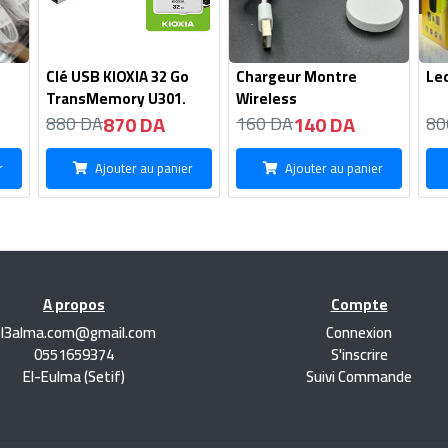
Clé USB KIOXIA 32 Go
Chargeur Montre
Le
TransMemory U301.
Wireless
870 DA
140 DA
880 DA
160 DA
80
r
Ajouter au panier
Ajouter au panier
A propos
Compte
el3alma.com@gmail.com
Connexion
0551659374
S'inscrire
El-Eulma (Setif)
Suivi Commande