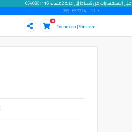
الرد على الإستفسارات من 9صباحا إلى غاية 2مساءا 0540801116
0551659374
FR
0
Connexion
|
S'inscrire
(Quantité minimum : 5)