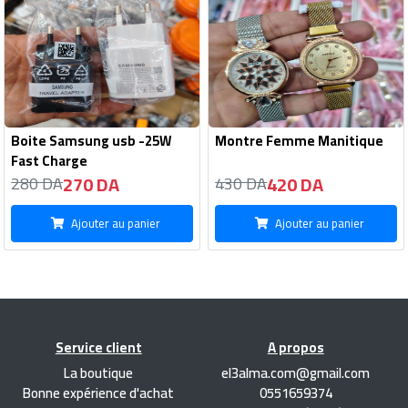
Boite Samsung usb -25W
Montre Femme Manitique
Fast Charge
270 DA
420 DA
280 DA
430 DA
Ajouter au panier
Ajouter au panier
Service client
A propos
La boutique
el3alma.com@gmail.com
Bonne expérience d'achat
0551659374