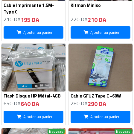
Cable Imprimante 1.5M-
Kitman Miniso
Type C
195 DA
210 DA
210 DA
220 DA
Ajouter au panier
Ajouter au panier
Flash Disque HP Métal-4GB
Cable GFUZ Type C -60W
640 DA
290 DA
650 DA
280 DA
Ajouter au panier
Ajouter au panier
Nouveau
Nouveau