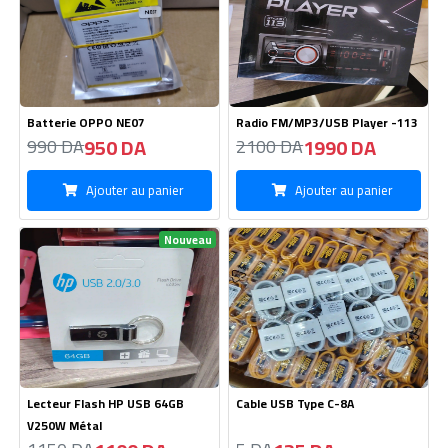
Batterie OPPO NE07
Radio FM/MP3/USB Player -113
950 DA
1990 DA
990 DA
2100 DA
Ajouter au panier
Ajouter au panier
Nouveau
Lecteur Flash HP USB 64GB
Cable USB Type C-8A
V250W Métal