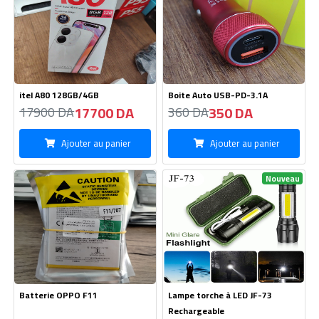
itel A80 128GB/4GB
Boite Auto USB-PD-3.1A
17700 DA
350 DA
17900 DA
360 DA
Ajouter au panier
Ajouter au panier
Nouveau
Batterie OPPO F11
Lampe torche à LED JF-73
Rechargeable