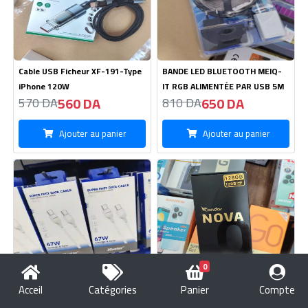
Cable USB Ficheur XF-191-Type
BANDE LED BLUETOOTH MEIQ-
iPhone 120W
IT RGB ALIMENTÉE PAR USB 5M
560 DA
650 DA
570 DA
810 DA
Ajouter au panier
Ajouter au panier
0
Cable Master CA-22 C TO C-67W
Condor NOVA 70 Pro 128GB/6GB
Acceil
Catégories
Panier
Compte
380 DA
19100 DA
390 DA
19200 DA