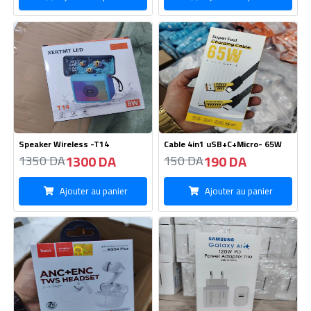
Speaker Wireless -T14
Cable 4in1 uSB+C+Micro- 65W
1300 DA
190 DA
1350 DA
150 DA
Ajouter au panier
Ajouter au panier