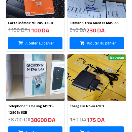
Carte Mémoir MERAS 32GB
Kitman Streo Master MAS-55
1100 DA
230 DA
1150 DA
240 DA
Ajouter au panier
Ajouter au panier
Nouveau
Telephone Samsung M17E-
Chargeur Nokia 6101
128GB/6GB
38600 DA
175 DA
38700 DA
180 DA