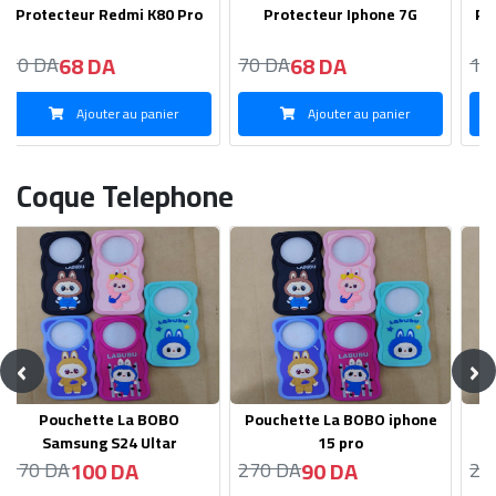
Protecteur En Verre iphone
Protecteur En Verre
13 pro
REALME C65
68 DA
45 DA
70 DA
50 DA
Ajouter au panier
Ajouter au panier
Coque Telephone
‹
›
Pouchette La BOBO iphone
Pouchette La BOBO
15 pro
Samsung S22
90 DA
100 DA
270 DA
270 DA