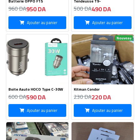
Batterie OPPO F1S
Tendeusse T9-
950 DA
490 DA
960 DA
500 DA
Ajouter au panier
Ajouter au panier
Nouveau
Boite Aauto HOCO Type C-30W
Kitman Condor
590 DA
220 DA
600 DA
230 DA
Ajouter au panier
Ajouter au panier