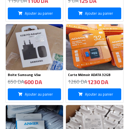
1100 DA
125 DA
1150 DA
5 DA
Ajouter au panier
Ajouter au panier
Boite Samsung 45w
Carte Mémoir ADATA 32GB
600 DA
1230 DA
650 DA
1260 DA
Ajouter au panier
Ajouter au panier