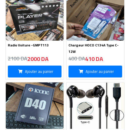
Radio Voiture -GMPT113
Chargeur HOCO C134A Type C-
12W
2000 DA
410 DA
2100 DA
400 DA
Ajouter au panier
Ajouter au panier