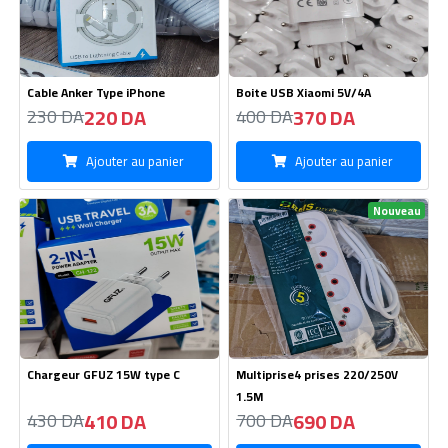
Cable Anker Type iPhone
Boite USB Xiaomi 5V/4A
220 DA
370 DA
230 DA
400 DA
Ajouter au panier
Ajouter au panier
Nouveau
Chargeur GFUZ 15W type C
Multiprise4 prises 220/250V
1.5M
410 DA
690 DA
430 DA
700 DA