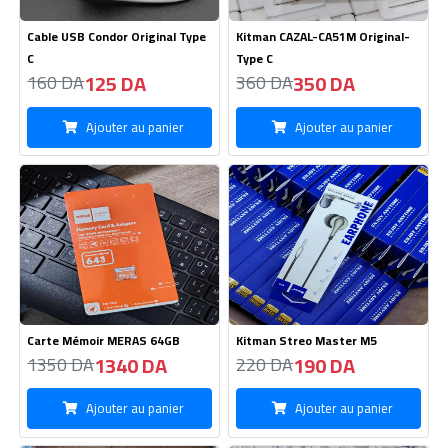
Cable USB Condor Original Type
Kitman CAZAL-CA51M Original-
C
Type C
125 DA
350 DA
160 DA
360 DA
Ajouter au panier
Ajouter au panier
Carte Mémoir MERAS 64GB
Kitman Streo Master M5
1340 DA
190 DA
1350 DA
220 DA
Ajouter au panier
Ajouter au panier