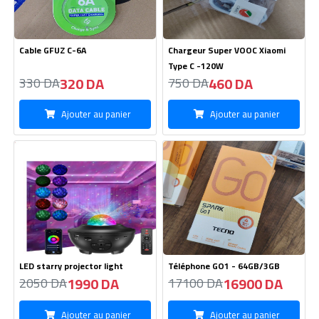
Cable GFUZ C-6A
Chargeur Super VOOC Xiaomi
Type C -120W
320 DA
460 DA
330 DA
750 DA
Ajouter au panier
Ajouter au panier
LED starry projector light
Téléphone GO1 - 64GB/3GB
1990 DA
16900 DA
2050 DA
17100 DA
Ajouter au panier
Ajouter au panier