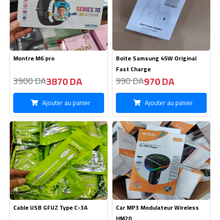
Montre M6 pro
Boite Samsung 45W Original
Fast Charge
3870 DA
970 DA
3900 DA
990 DA
Ajouter au panier
Ajouter au panier
Cable USB GFUZ Type C-3A
Car MP3 Modulateur Wireless
HM20