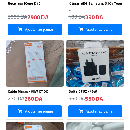
Recpteur iCone D40
Kitman AKG Samsung S10+ Type
C
2900 DA
390 DA
2990 DA
400 DA
Ajouter au panier
Ajouter au panier
Cable Meras -60W CTOC
Boite GFUZ -45W
260 DA
550 DA
270 DA
560 DA
Ajouter au panier
Ajouter au panier