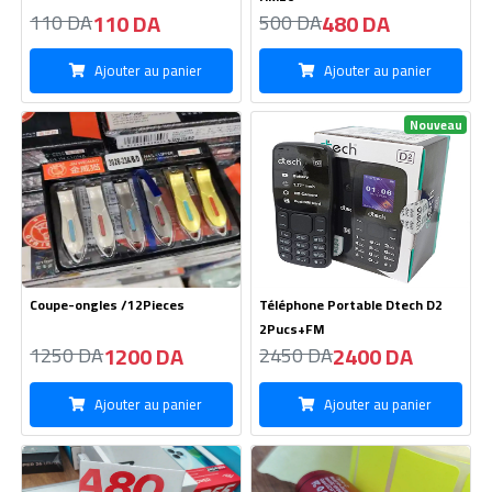
110 DA
480 DA
110 DA
500 DA
Ajouter au panier
Ajouter au panier
Nouveau
Coupe-ongles /12Pieces
Téléphone Portable Dtech D2
2Pucs+FM
1200 DA
2400 DA
1250 DA
2450 DA
Ajouter au panier
Ajouter au panier