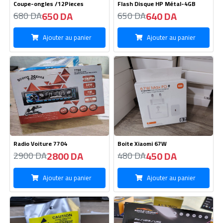
Coupe-ongles /12Pieces
Flash Disque HP Métal-4GB
650 DA
640 DA
680 DA
650 DA
Ajouter au panier
Ajouter au panier
Radio Voiture 7704
Boite Xiaomi 67W
2800 DA
450 DA
2900 DA
480 DA
Ajouter au panier
Ajouter au panier