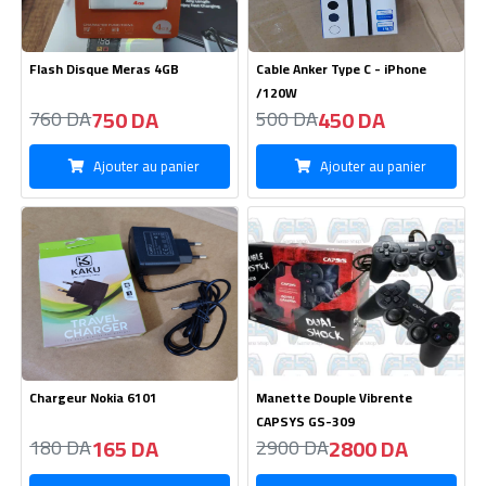
Flash Disque Meras 4GB
Cable Anker Type C - iPhone
/120W
750 DA
450 DA
760 DA
500 DA
Ajouter au panier
Ajouter au panier
Chargeur Nokia 6101
Manette Douple Vibrente
CAPSYS GS-309
165 DA
2800 DA
180 DA
2900 DA