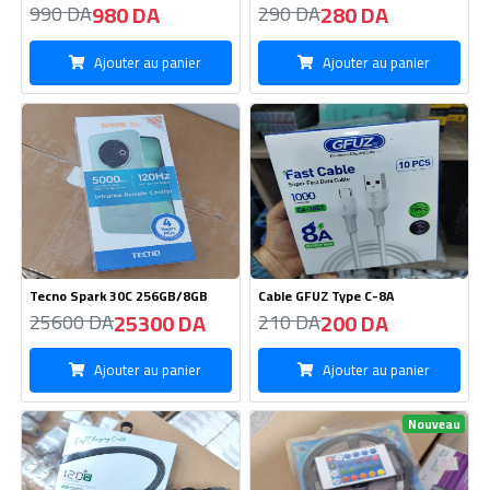
980 DA
280 DA
990 DA
290 DA
Ajouter au panier
Ajouter au panier
Tecno Spark 30C 256GB/8GB
Cable GFUZ Type C-8A
25300 DA
200 DA
25600 DA
210 DA
Ajouter au panier
Ajouter au panier
Nouveau