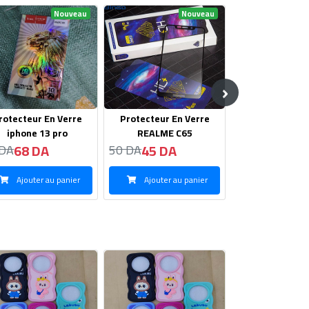
Nouveau
Nouveau
›
rotecteur En Verre
Protecteur En Verre
Protecteur O
REALME C65
Oppo Reno 8 T
Pro
45 DA
65 DA
70 DA
 DA
70 DA
75 DA
Ajouter au panier
Ajouter au panier
Ajouter au