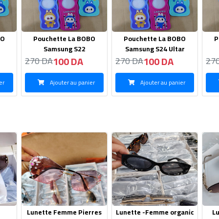
BO
Pouchette La BOBO
Pouchette La BOBO
P
Samsung S24 Ultar
iphone 15 pro
100 DA
90 DA
270 DA
270 DA
27
er
Ajouter au panier
Ajouter au panier
rres
Lunette -Femme organic
Lunette Femme -Mui