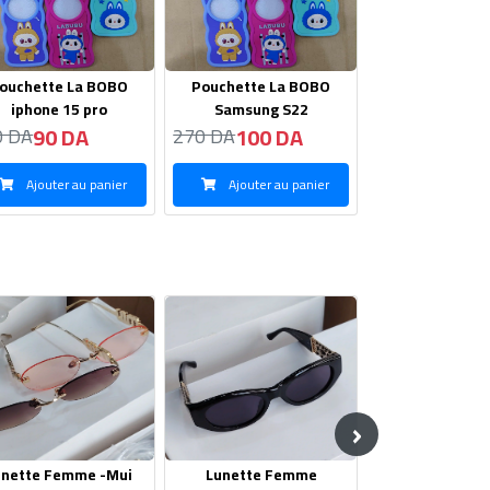
ouchette La BOBO
Pouchette La BOBO
Pouchette L
Samsung S22
Samsung S24 Ultar
iphone 15 
100 DA
100 DA
90 D
0 DA
270 DA
270 DA
Ajouter au panier
Ajouter au panier
Ajouter au
›
Lunette Femme
Lunette femme -Cartie
Lunette femm