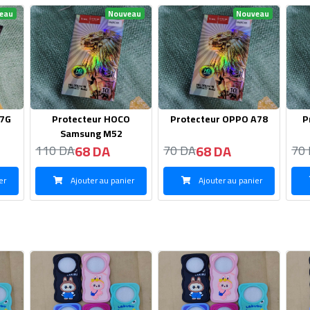
eau
Nouveau
Nouveau
O
Protecteur OPPO A78
Protecteur En Verre
P
iphone 13 pro
68 DA
68 DA
70 DA
70 DA
50
er
Ajouter au panier
Ajouter au panier