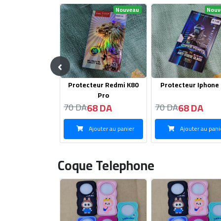
Nouveau
Nouveau
Nouv
‹
teur Redmi K80
Protecteur Iphone 7G
Protecteur HOC
Pro
Samsung M52
68 DA
68 DA
68 DA
70 DA
110 DA
jouter au panier
Ajouter au panier
Ajouter au pani
Coque Telephone