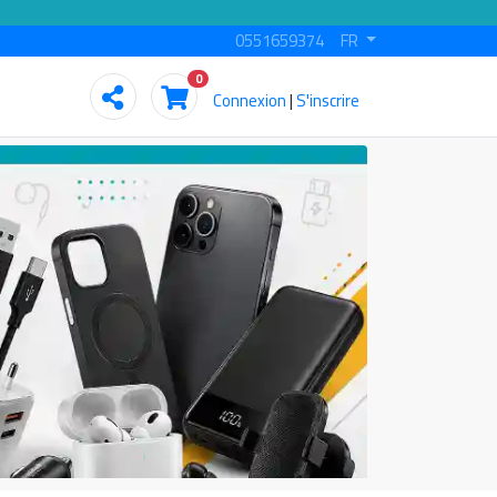
0551659374
FR
0
Connexion
|
S'inscrire