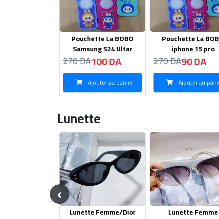
ette La BOBO
Pouchette La BOBO
Pouchette La BO
ng S24 Ultar
iphone 15 pro
Samsung S22
100 DA
90 DA
100 DA
A
270 DA
270 DA
jouter au panier
Ajouter au panier
Ajouter au pani
Lunette
‹
te Femme/Dior
Lunette Femme
Lunette Femme Pie