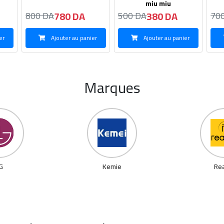
miu miu
Mui
380 DA
680 DA
500 DA
700 DA
53
er
Ajouter au panier
Ajouter au panier
Marques
G
Kemie
Re