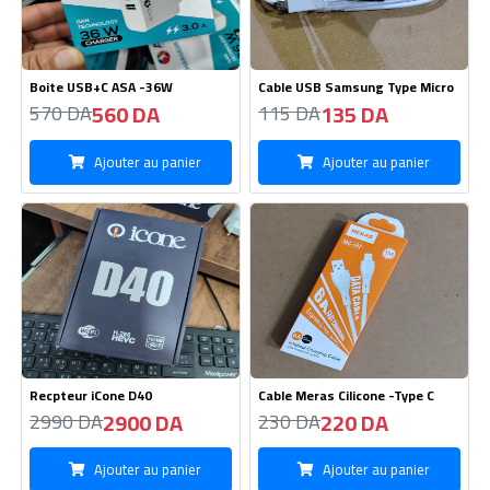
Recpteur iCone D40
Cable Meras Cilicone -Type C
2900 DA
220 DA
2990 DA
230 DA
Ajouter au panier
Ajouter au panier
Boite Samsung Type C-120W
Demo RAYLAN RS-6605 HDN