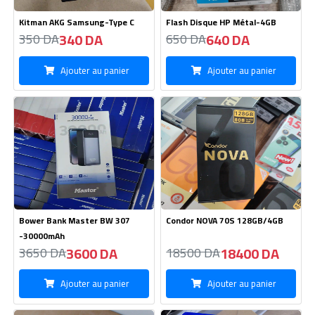
Bower Bank Master BW 307
Condor NOVA 70S 128GB/4GB
-30000mAh
3600 DA
18400 DA
3650 DA
18500 DA
Ajouter au panier
Ajouter au panier
Tecno Spark 30C 256GB/8GB
Chargeur Auto 2USB GFUZ -
Type Micro
25300 DA
360 DA
25600 DA
380 DA