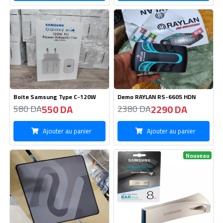
550 DA
2290 DA
580 DA
2380 DA
Ajouter au panier
Ajouter au panier
Nouveau
Tapis souris gamer G-6
8 GB Samsung USB 3.1 Flash
350 DA
740 DA
360 DA
760 DA
Ajouter au panier
Ajouter au panier