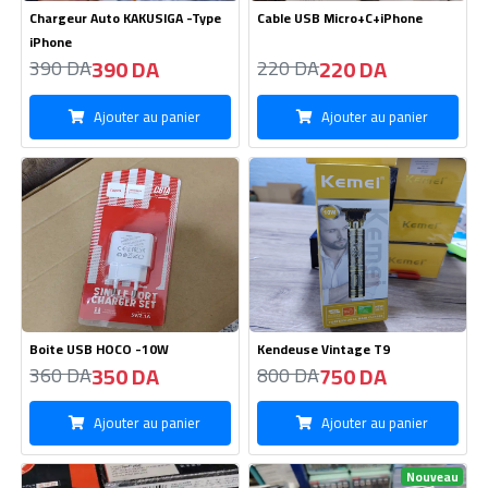
Boite USB HOCO -10W
Kendeuse Vintage T9
350 DA
750 DA
360 DA
800 DA
Ajouter au panier
Ajouter au panier
Nouveau
Coupe-ongles /12Pieces
Coupe-ongles JiBi /12 Pieces
1200 DA
890 DA
1250 DA
920 DA