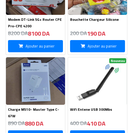
Charge M510- Master Type C-
Wifi Entene USB 300Mbs
67W
880 DA
410 DA
890 DA
400 DA
Ajouter au panier
Ajouter au panier