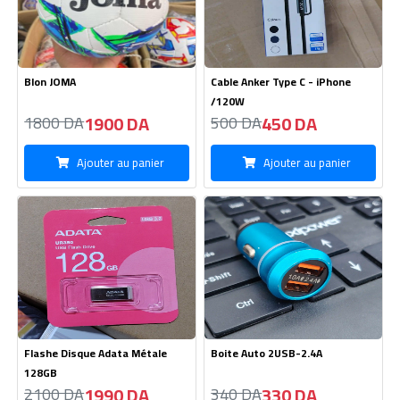
Flashe Disque Adata Métale
Boite Auto 2USB-2.4A
128GB
1990 DA
330 DA
2100 DA
340 DA
Ajouter au panier
Ajouter au panier
0
Acceil
Catégories
Panier
Compte