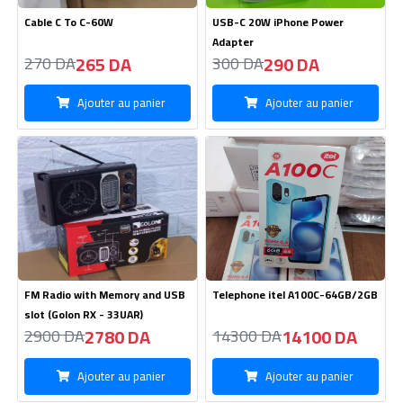
FM Radio with Memory and USB
Telephone itel A100C-64GB/2GB
slot (Golon RX - 33UAR)
2780 DA
14100 DA
2900 DA
14300 DA
Ajouter au panier
Ajouter au panier
Kitman OPPO
TWS HOCO EQ20
105 DA
1800 DA
100 DA
1850 DA