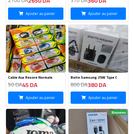
Cable Aux Resore Normale
Boite Samsung 25W Type C
45 DA
380 DA
50 DA
800 DA
Ajouter au panier
Ajouter au panier
Nouveau
Blon JOMA
Cable Anker Type C - iPhone
/120W
1900 DA
450 DA
1800 DA
500 DA
Ajouter au panier
Ajouter au panier