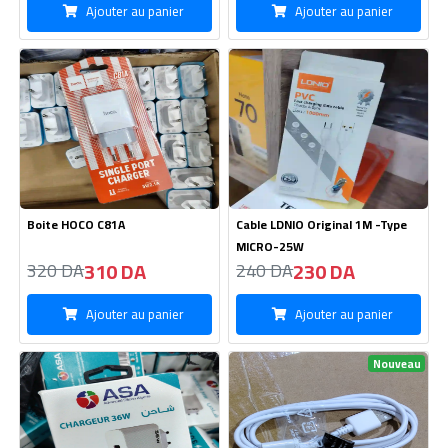
Boite HOCO C81A
Cable LDNIO Original 1M -Type
MICRO-25W
310 DA
230 DA
320 DA
240 DA
Ajouter au panier
Ajouter au panier
Nouveau
Boite USB+C ASA -36W
Cable USB Samsung Type Micro
560 DA
135 DA
570 DA
115 DA
Ajouter au panier
Ajouter au panier