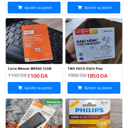
Carte Mémoir MERAS 32GB
TWS HOCO EQ34 Plus
1100 DA
1850 DA
1150 DA
1900 DA
Ajouter au panier
Ajouter au panier
Nouveau
Power Bank HOCO 10000 mAh
Cart Memoir Philips 128GB
J128
1800 DA
1880 DA
1850 DA
1950 DA
Ajouter au panier
Ajouter au panier