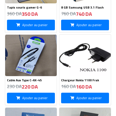
Cable Aux Type C-AX-45
Chargeur Nokia 1100 Frak
220 DA
160 DA
230 DA
160 DA
Ajouter au panier
Ajouter au panier
Telephone Condor -C2
Tendeuse Hair MIOCO-RS9604
2950 DA
1500 DA
2900 DA
1600 DA
Ajouter au panier
Ajouter au panier