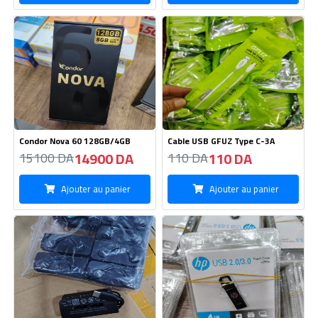
14900 DA
110 DA
15100 DA
110 DA
Ajouter au panier
Ajouter au panier
Kitman AKG Samsung-Type C
Flash Disque HP Métal-4GB
340 DA
640 DA
350 DA
650 DA
Ajouter au panier
Ajouter au panier