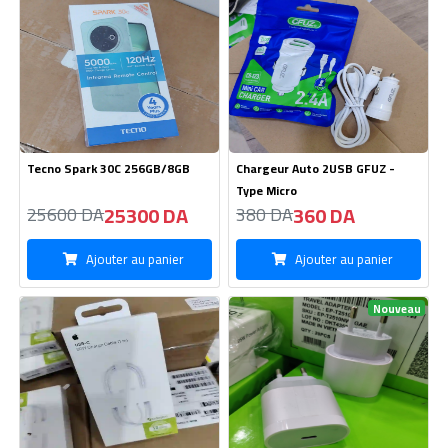
Ajouter au panier
Ajouter au panier
Nouveau
Cable C To C-60W
USB-C 20W iPhone Power
Adapter
265 DA
290 DA
270 DA
300 DA
Ajouter au panier
Ajouter au panier