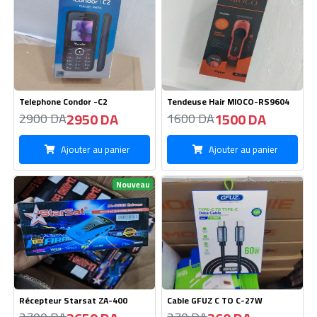
Nouveau
Récepteur Starsat ZA-400
Cable GFUZ C TO C-27W
2650 DA
360 DA
2700 DA
370 DA
Ajouter au panier
Ajouter au panier