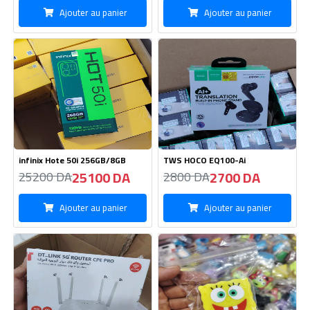
infinix Hote 50i 256GB/8GB
TWS HOCO EQ100-Ai
25100 DA
2700 DA
25200 DA
2800 DA
Ajouter au panier
Ajouter au panier
Modem DT-Link 5G+ Router CPE
Bouchette Chargeur Silicone
Pro-CPE 4200
8100 DA
190 DA
8200 DA
200 DA
Ajouter au panier
Ajouter au panier
Nouveau