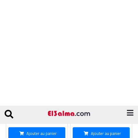
Telephone Samsung C5212
Tendeuse Hair Kemie KM-2299-
10W
3700 DA
2300 DA
3700 DA
2400 DA
Ajouter au panier
Ajouter au panier
Condor Nova 60 128GB/4GB
Cable USB GFUZ Type C-3A