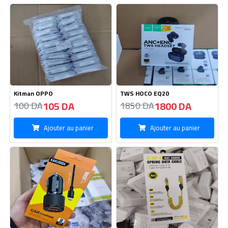
Ajouter au panier
Ajouter au panier
Chargeur Auto KAKUSIGA -Type
Cable USB Micro+C+iPhone
iPhone
390 DA
220 DA
390 DA
220 DA
Ajouter au panier
Ajouter au panier