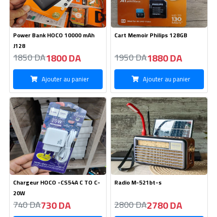
Chargeur HOCO -CS54A C TO C-
Radio M-521bt-s
20W
730 DA
2780 DA
740 DA
2800 DA
Ajouter au panier
Ajouter au panier