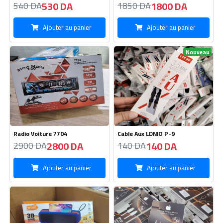
Radio Voiture 7704
Cable Aux LDNIO P-9
2800 DA
140 DA
2900 DA
140 DA
Ajouter au panier
Ajouter au panier
Speaker Wireless X-825
Chargeur iPhone 35W
1350 DA
650 DA
1400 DA
680 DA
Ajouter au panier
Ajouter au panier